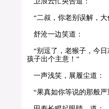
卫浪云忙央告道：
“二叔，你老别误解，大
舒沧一边笑道：
“别逗了，老猴子，今日
孩子出个主意！”
一声浅笑，展履尘道：
“果真如你等说的那般严
田寿长瞪起眼睛，道：