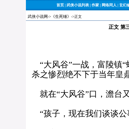
首页
|
武侠小说列表
|
作家
|
网络同人
|
玄幻
武侠小说网
->
《生死锤》
->正文
正文 第
“大风谷”一战，富陵镇“
杀之惨烈绝不下于当年皇
就在“大风谷”口，澹台
“孩子，现在我们谈谈公