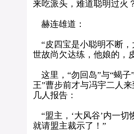
来吃派头，难道聪明过火？
赫连雄道：
“皮四宝是小聪明不断，
世故尚欠达练，他娘的，
这里，“勿回岛”与“蝎子
王”曹步前才与冯宇二人
几人报告：
“盟主，‘大风谷’内一切
就请盟主裁示了！”