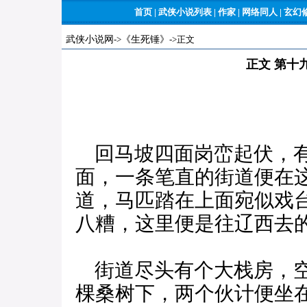
首页
|
武侠小说列表
|
作家
|
网络同人
|
玄幻
武侠小说网
->
《生死锤》
->正文
正文 第十
回马坡四面岗峦起伏，有
面，一条笔直的街道便在
道，马匹踏在上面宛似戏
八糟，这里便是往辽西去
街道尽头有个大栈房，空
棵桑树下，两个伙计便坐