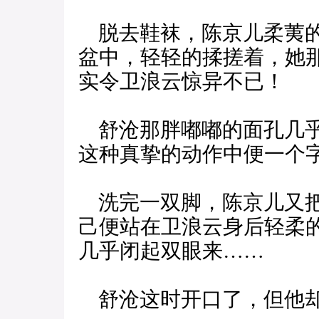
脱去鞋袜，陈京儿柔荑的
盆中，轻轻的揉搓着，她
实令卫浪云惊异不已！
舒沧那胖嘟嘟的面孔几乎
这种真挚的动作中便一个
洗完一双脚，陈京儿又把
己便站在卫浪云身后轻柔
几乎闭起双眼来……
舒沧这时开口了，但他却