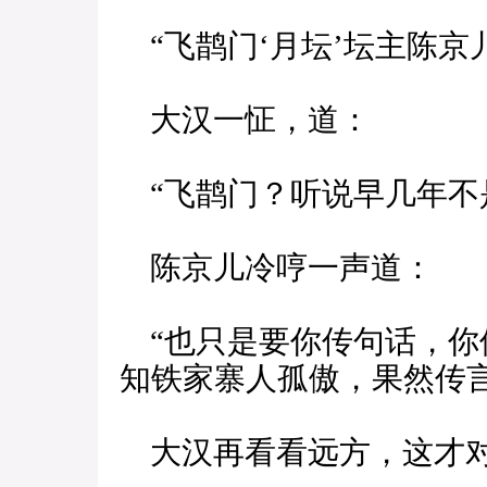
“飞鹊门‘月坛’坛主陈京
大汉一怔，道：
“飞鹊门？听说早几年不
陈京儿冷哼一声道：
“也只是要你传句话，你
知铁家寨人孤傲，果然传言
大汉再看看远方，这才