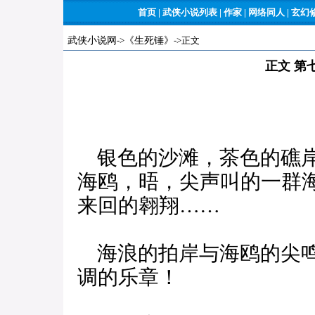
首页
|
武侠小说列表
|
作家
|
网络同人
|
玄幻
武侠小说网
->
《生死锤》
->正文
正文 第
银色的沙滩，茶色的礁岸
海鸥，晤，尖声叫的一群
来回的翱翔……
海浪的拍岸与海鸥的尖鸣
调的乐章！