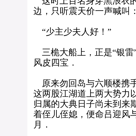
这时上百名身穿黑浪衣的
边，只听震天价一声喊叫
“少主少夫人好！”
三桅大船上，正是“银雷
风皮四宝．
原来勿回岛与六顺楼携手
这两股江湖道上两大势力
归属的大典日子尚未到来
着侄儿侄媳，便命吕迎风
月．