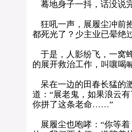
蓦地身子一抖，话没说完
狂吼一声，展履尘冲前抱
都死光了？少主业已晕绝
于是，人影纷飞，一窝蜂
的展开救治工作，叫嚷喝
呆在一边的田春长猛的激
道：“展老鬼，如果浪云
你拼了这条老命……”
展履尘也咆哮：“你等着