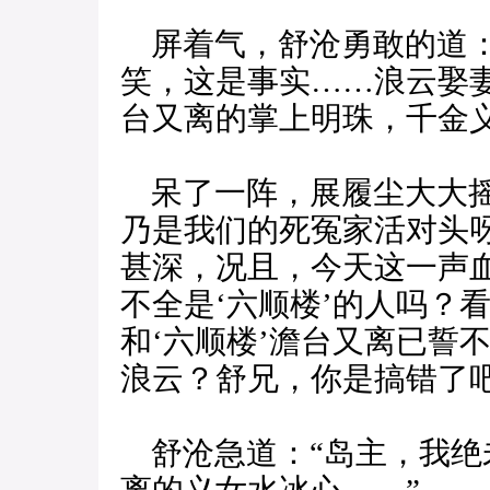
屏着气，舒沧勇敢的道：
笑，这是事实……浪云娶妻
台又离的掌上明珠，千金
呆了一阵，展履尘大大摇
乃是我们的死冤家活对头
甚深，况且，今天这一声
不全是‘六顺楼’的人吗？
和‘六顺楼’澹台又离已誓
浪云？舒兄，你是搞错了吧
舒沧急道：“岛主，我绝