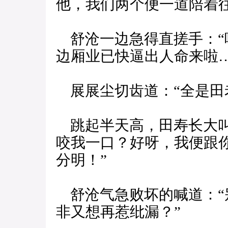
他，我们两个便一道陪着
舒沧一边急得直搓手：“
边厢业已快逼出人命来啦…
展展尘切齿道：“全是田
跳起半天高，田寿长大叫
咬我一口？好呀，我便跟
分明！”
舒沧气急败坏的喊道：“
非又想再惹纰漏？”