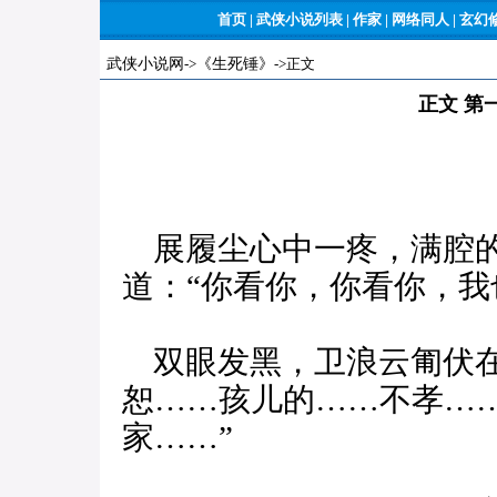
首页
|
武侠小说列表
|
作家
|
网络同人
|
玄幻
武侠小说网
->
《生死锤》
->正文
正文 第
展履尘心中一疼，满腔的
道：“你看你，你看你，我
双眼发黑，卫浪云匍伏在
恕……孩儿的……不孝…
家……”