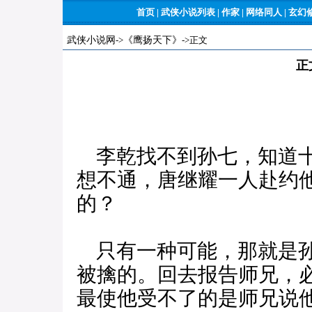
首页
|
武侠小说列表
|
作家
|
网络同人
|
玄幻
武侠小说网
->
《鹰扬天下》
->正文
正
李乾找不到孙七，知道十
想不通，唐继耀一人赴约
的？
只有一种可能，那就是孙
被擒的。回去报告师兄，
最使他受不了的是师兄说