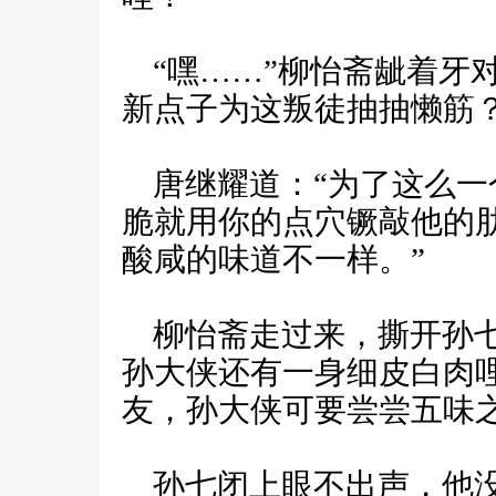
“嘿……”柳怡斋龇着牙
新点子为这叛徒抽抽懒筋？
唐继耀道：“为了这么一
脆就用你的点穴镢敲他的
酸咸的味道不一样。”
柳怡斋走过来，撕开孙七
孙大侠还有一身细皮白肉哩
友，孙大侠可要尝尝五味
孙七闭上眼不出声，他没