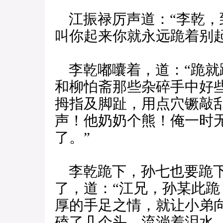
江振禄厉声道：“李乾，
叫你起来你就永远跪着别起
李乾嘟囔着，道：“跪就
和柳怕斋那些杂碎手中好
拇指及脚趾，用点穴镢敲
声！他奶奶个熊！俺一时
了。”
李乾跪下，孙七也要跪下
了，道：“江兄，孙某此
厚的手足之情，就让小弟
磕了几个头，流淌着泪水