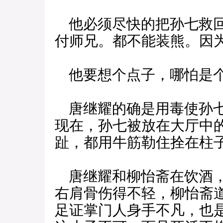
他必须尽快的把孙七救回
付师兄。都不能装熊。因
他要想个点子，哪怕是个
唐继耀的确是用毒使孙七
现在，孙七被放在大厅中
趾，都用牛筋勒住拴在柱
唐继耀和柳怡斋在饮酒，
右肩骨伤得不轻，柳怡斋
足证掌门人身手不凡，也