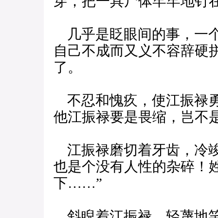
穿，把一具尸体牢牢地钉
几乎是眨眼间的事，一个
自己不成而又义不容辞硬
了。
不忍和愧疚，使江振禄勇
他江振禄要是畏缩，岂不
江振禄磨切着牙齿，冷竣
也是个没有人性的杂碎！
下……”
斜睨着江振禄，轻蔑地笑