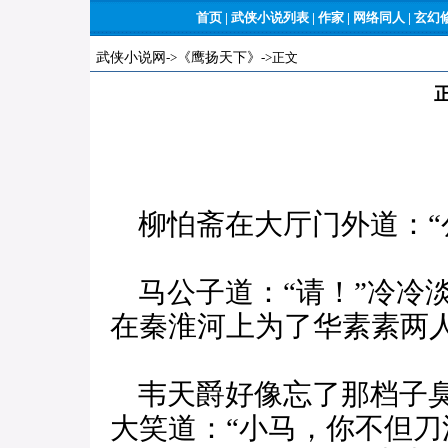
首页
|
武侠小说列表
|
作家
|
网络同人
|
玄幻
武侠小说网
->
《鹰扬天下》
->正文
柳怕斋在大厅门外道：“
马公子道：“请！”冷冷
在秦淮河上为了华素素两
韦天爵好像忘了那档子臭
大笑道：“小马，你不但