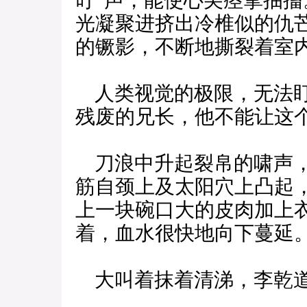
叮”声，能使心尖痉挛抽
光凝聚进挤出冷椎似的仇
的镢影，不断地撕裂着室
人类视觉的极限，无法盯
残废的兄长，他不能让这
刀浪中升起裂帛的啸声，
筋自颈上及太阳穴上凸起，
上一块碗口大的皮肉加上衣
着，血水很快地向下蔓延
大叫着抹着清涕，李乾道