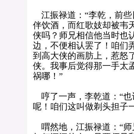
江振禄道：“李乾，前些
伴饮酒，而红歌妓却被韦
侠吗？师兄相信他当时也
边，不便相认罢了！咱们
到高大侠的画肪上，惹怒
侠。我事后觉得那一手太
祸哪！”
哼了一声，李乾道：“也
呢！咱们这叫做剃头担子
喟然地，江振禄道：“师