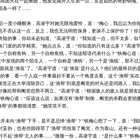
，两团火在一起燃烧，他发觉揭开人生第一页，竟是如此的奇妙销魂
面条一样了……
一度小睡醒来，高凌宇对她无限地爱怜，道：“梅心，我总以为你
我也不否认这一点，反之，我也无法明哲保身，更谈不上保护你了！你
奇险的事，你却未必知道。”高凌宇道：“我知道一点，但不太多，似
各门派的武学精英。”她点点头，道：“你知道的只有这么多？”高凌
一个自称鱼钩，另一个自称鱼线，不知这暗语代表什么？”铁梅心道：
意中发现的两个陌生人，一个自称是‘渔钩’，另一个是‘渔线’，那不
最上面就是‘渔翁’了。”高凌宇道：“这‘渔翁’是什么人？他们的最终目
对的事，看一个人或一件事最好不要从一个角度去看。这个‘渔帮’实
前阉党正在大举清除异己，这‘渔帮’到底是阉党的对头还是同路人，我
好像此帮和阉党也势不两立。”高凌宇道：“根据敌人的敌人就是朋友的
铁梅心道：“应该这么说，如果没有‘渔帮’制衡，阉党的杀戮会更猖
渔帮’的事都很清楚。”她笑笑不答。
未向‘渔帮’下手，是不是忌惮‘渔帮’？”铁梅心想了一下，道：“
时妥协，也有些因得罪了‘渔帮’而投靠了阉党，作为靠山。还有一种
不起‘渔帮’主人的事……”微微一份，高凌宇道：“是什么事？”铁梅