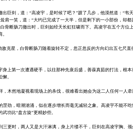
撤出巨剑，道：“高凌宇，是时候了吧？”踱了几步，他漠然道：“韦
地耸肩一笑，道：“大约已完成了一大半，但是剩下的一小部份，却都
”白骨断肠刀撤出时，巨剑如经天长虹狂啸而下。高凌宇在五个方位
肩。
劲敌克星，白骨断肠刀随着旋转不定，忽正忽反的方向幻出五七尺直
宇身上第一次遭遇硬手，以往那种先衰后盛，善葆真茹的打法，根本
松懈。
，木然地凝视着现场上的杀伐，很难看出她会为这二人任何一人牵
罡劲，暗潮汹涌，似在逐步增长而毫无减轻之象。高凌宇不能不吃
的武功比“盘古旋”更精妙些。
三更时，两人又是大汗淋漓，身上片缕不干，巨剑在高凌宇胸、颈