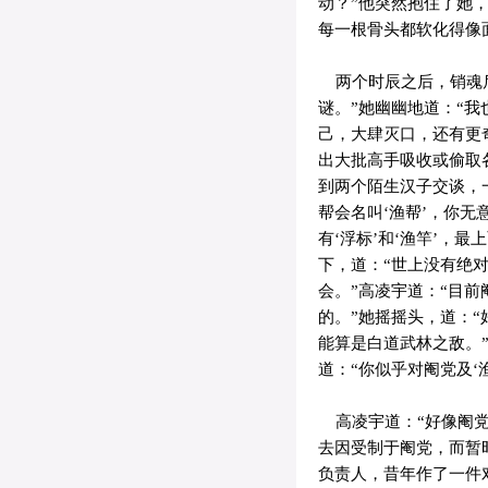
动？”他突然抱住了她
每一根骨头都软化得像
两个时辰之后，销魂后
谜。”她幽幽地道：“
己，大肆灭口，还有更
出大批高手吸收或偷取
到两个陌生汉子交谈，
帮会名叫‘渔帮’，你无
有‘浮标’和‘渔竿’，
下，道：“世上没有绝
会。”高凌宇道：“目
的。”她摇摇头，道：“
能算是白道武林之敌。”
道：“你似乎对阉党及‘
高凌宇道：“好像阉党并
去因受制于阉党，而暂
负责人，昔年作了一件对