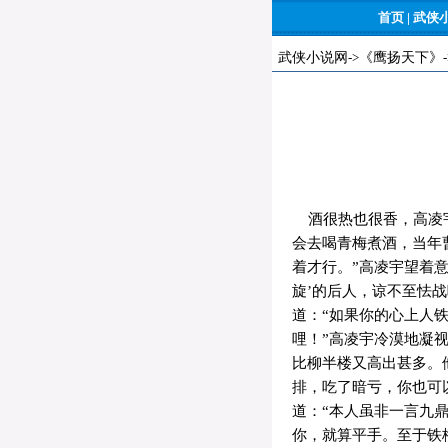
首页
|
武侠
武侠小说网
->
《鹰扬天下》
酒很热也很香，高凌宇
会去喝青梅煮酒，当年
着才行。”高凌宇望着
旋’的后人，谅不至怯
道：“如果你的心上人
哩！”高凌宇冷漠地凝
比柳半楼又高出甚多。
排，吃了暗亏，你也可
道：“本人虽非一言九
你，就算平手。至于铁