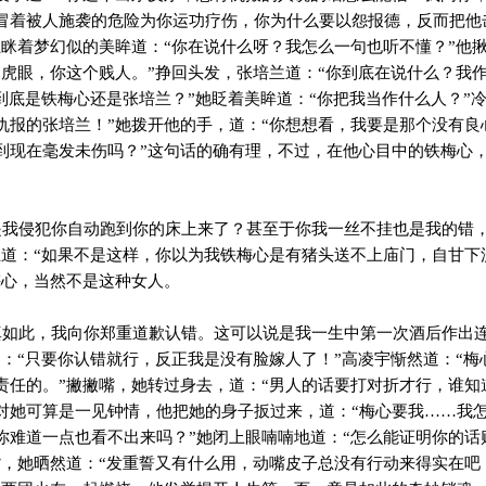
冒着被人施袭的危险为你运功疗伤，你为什么要以怨报德，反而把他
兰眯着梦幻似的美眸道：“你在说什么呀？我怎么一句也听不懂？”他
马虎眼，你这个贱人。”挣回头发，张培兰道：“你到底在说什么？我
到底是铁梅心还是张培兰？”她眨着美眸道：“你把我当作什么人？”
仇报的张培兰！”她拨开他的手，道：“你想想看，我要是那个没有良
到现在毫发未伤吗？”这句话的确有理，不过，在他心目中的铁梅心
我侵犯你自动跑到你的床上来了？甚至于你我一丝不挂也是我的错
兰道：“如果不是这样，你以为我铁梅心是有猪头送不上庙门，自甘下
梅心，当然不是这种女人。
如此，我向你郑重道歉认错。这可以说是我一生中第一次酒后作出
道：“只要你认错就行，反正我是没有脸嫁人了！”高凌宇惭然道：“
责任的。”撇撇嘴，她转过身去，道：“男人的话要打对折才行，谁知
对她可算是一见钟情，他把她的身子扳过来，道：“梅心要我……我
你难道一点也看不出来吗？”她闭上眼喃喃地道：“怎么能证明你的话
嘴，她晒然道：“发重誓又有什么用，动嘴皮子总没有行动来得实在吧