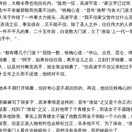
诉你，大概令尊也包括在内。”陡然一怔，高凌宇道：“家父早已过世
击中不幸被群殴而伤重不治的。”铁梅心道：“昔年‘渔帮’与各大门派
人等于作错了一件事大力摇头，高凌宇道：“我不信家父曾作过什么见
但弄清之后，事实俱在，又不能不信。除了圣人之外，往往伟大的人
一件不平凡的事。二十五年前，白道数大门派，欠了‘渔翁’上一代一
的手中。”．
“都有哪几个门派？”屈指一数，铁梅心道：“华山、点苍、昆仑、终
锦囊，道：“阿宇，如果你信任我，离开这儿之后，立刻打开锦囊，依
人，以及对付阉党高手，就全靠这锦囊了。”但高凌宇不信父亲犯过
十五年之久而不还债，他绝对不信。
本不屑打开锦囊，但好奇心是不易抗拒的。再说，他信任铁梅心的
麻麻写了很多字，原来事情是这样的：昔年“渔翁”之父是个亦正亦
疑案，找到了“渔翁”之父，正好他带了个青楼女子，而该女子不愿随
要杀他除害。事实上那青楼女子骗了他数百两金子倒贴一个小白脸，所
深责。但是正派人物有时也会矫枉过正，非杀他不可。为了保命，“渔
这些掌门人看在这秘籍份上，居然没有杀死他，而把秘籍分了。