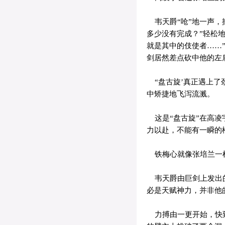
韦天爵“呛”地一声，
多少没有完成？”轻松
就是其中的伎使者……
剑居然差点砍中他的左
“盘古旋’真正遇上了
中矫捷地飞泻流溅。
这是“盘古旋”在高凌
力以赴，不能有一瞬的
铁梅心就像张培兰一样
韦天爵由巨剑上发出的
必是天赋神力，并非他
力搏由一更开始，快到