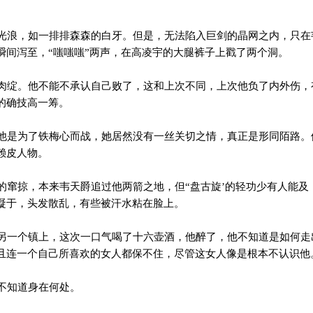
。
浪，如一排排森森的白牙。但是，无法陷入巨剑的晶网之内，只在
瞬间泻至，“嗤嗤嗤”两声，在高凌宇的大腿裤子上戳了两个洞。
绽。他不能不承认自己败了，这和上次不同，上次他负了内外伤，
的确技高一筹。
是为了铁梅心而战，她居然没有一丝关切之情，真正是形同陌路。
赖皮人物。
窜掠，本来韦天爵追过他两箭之地，但“盘古旋’的轻功少有人能及
凝于，头发散乱，有些被汗水粘在脸上。
一个镇上，这次一口气喝了十六壶酒，他醉了，他不知道是如何走
且连一个自己所喜欢的女人都保不住，尽管这女人像是根本不认识他
不知道身在何处。