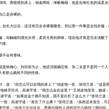
绵、香喷喷的床上，锦衾绣枕，绛帐雕榻，他是在绛红色的温柔乡
自己是赤裸的。
自长大以后，还没有完全赤裸着睡觉。所以第一件事是去找衣服，
，却触碰到溜光水滑，柔若无骨的胴体。现在他才算是完全清醒了
片缕。
缎不会有香味。
是铁梅心。到目前为止，他还没能确定铁、张二女是不是同一个人
人有那么截然不同的性格。
，道：“你怎么可以在我的床上？”俏皮地一笑，张培兰道：“这是
然地移开目光，高凌宇道：“我怎么会在这里？”又俏皮地笑笑，她道
高凌宇道：“如果连这个都不知道，我不是白长了这么大？”张培兰道
然一惊，高凌宇道：“发生了什么事？”张培兰道：“虽然还未发生，可
凌宇道：“你这个出尔反尔，恩将仇报的人说的话怎么能信？我问你