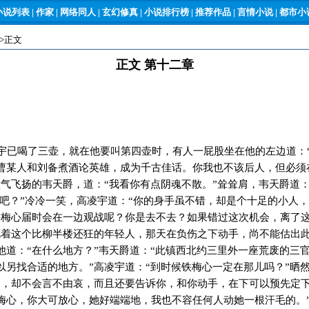
小说列表
|
作家
|
网络同人
|
玄幻修真
|
小说排行榜
|
推荐作品
|
言情小说
|
都市小说
->正文
正文 第十二章
已喝了三壶，就在他要叫第四壶时，有人一屁股坐在他的左边道：
曹某人和刘备煮酒论英雄，成为千古佳话。你我也不该后人，但必须
意气飞扬的韦天爵，道：“我看你有点阴魂不散。”耸耸肩，韦天爵道：
战吧？”冷冷一笑，高凌宇道：“你的身手虽不错，却是个十足的小人，
铁梅心届时会在一边观战呢？你是去不去？如果错过这次机会，离了
视着这个比柳半楼还狂的年轻人，那天在负伤之下动手，尚不能估出
他道：“在什么地方？”韦天爵道：“此镇西北约三里外一座荒废的三
以另找合适的地方。”高凌宇道：“到时候铁梅心一定在那儿吗？”晒
鼎，却不会言不由哀，而且还要告诉你，和你动手，在下可以预先定
梅心，你大可放心，她好端端地，我也不容任何人动她一根汗毛的。