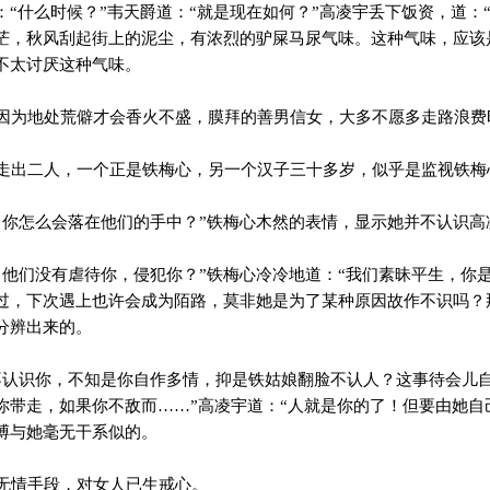
“什么时候？”韦天爵道：“就是现在如何？”高凌宇丢下饭资，道：
茫，秋风刮起街上的泥尘，有浓烈的驴屎马尿气味。这种气味，应该
不太讨厌这种气味。
为地处荒僻才会香火不盛，膜拜的善男信女，大多不愿多走路浪费
出二人，一个正是铁梅心，另一个汉子三十多岁，似乎是监视铁梅
你怎么会落在他们的手中？”铁梅心木然的表情，显示她并不认识高
他们没有虐待你，侵犯你？”铁梅心冷冷地道：“我们素昧平生，你是
过，下次遇上也许会成为陌路，莫非她是为了某种原因故作不识吗？
分辨出来的。
认识你，不知是你自作多情，抑是铁姑娘翻脸不认人？这事待会儿
你带走，如果你不敌而……”高凌宇道：“人就是你的了！但要由她自
搏与她毫无干系似的。
无情手段，对女人已生戒心。