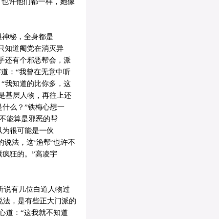
。也许他们都一样，她像
很神秘，全身都是
只知道阉党在消灭异
乎还有个邪恶帮会，派
宇道：“我曾在无意中听
“我知道的比你多，这
过是基层人物，再往上还
的是什么？”铁梅心想一
在不能算是邪恶的帮
以为很可能是一伙
说法，这‘渔帮’也许不
撅疯狂的。”高凌宇
我听说有几位白道人物过
说法，是有些正大门派的
心道：“这我就不知道