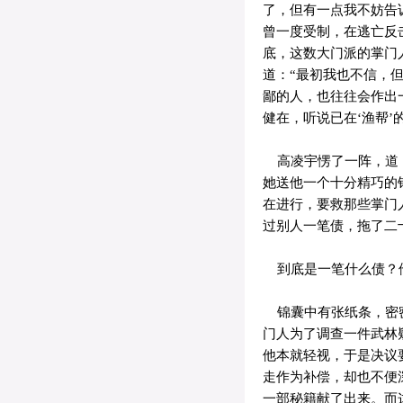
了，但有一点我不妨告
曾一度受制，在逃亡反
底，这数大门派的掌门
道：“最初我也不信，
鄙的人，也往往会作出
健在，听说已在‘渔帮’
高凌宇愣了一阵，道：
她送他一个十分精巧的
在进行，要救那些掌门
过别人一笔债，拖了二
到底是一笔什么债？他
锦囊中有张纸条，密密
门人为了调查一件武林
他本就轻视，于是决议
走作为补偿，却也不便
一部秘籍献了出来。而