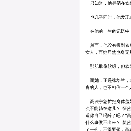
只知道，他是躺在软绵
也几乎同时，他发现
在他的一生的记忆中，
然而，他没有摸到衣服
女人，而她居然也身无
那肌肤像软缎，但软
而她，正是张培兰，或
肖的人，也不相信一个
高凌宇急忙把身体盖好
么不能躺在这儿？”怔
道你自己喝醉了吧？”
什么事做不出来？”陡
了一会，不得要领，高