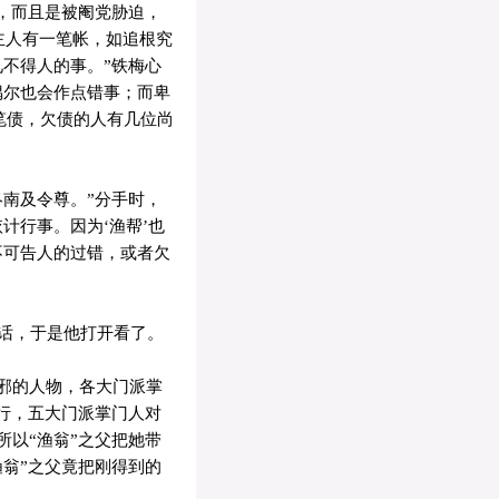
，而且是被阉党胁迫，
主人有一笔帐，如追根究
不得人的事。”铁梅心
偶尔也会作点错事；而卑
笔债，欠债的人有几位尚
南及令尊。”分手时，
计行事。因为‘渔帮’也
不可告人的过错，或者欠
话，于是他打开看了。
邪的人物，各大门派掌
行，五大门派掌门人对
以“渔翁”之父把她带
翁”之父竟把刚得到的