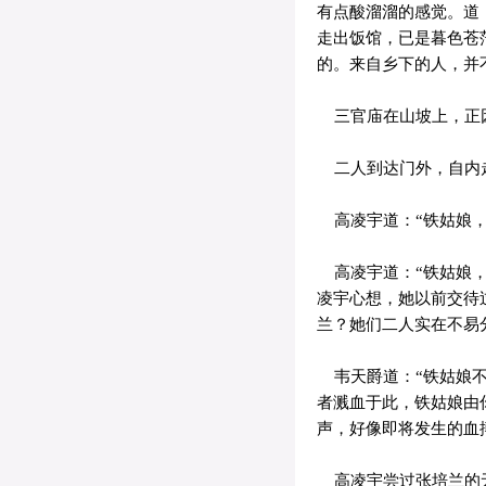
有点酸溜溜的感觉。道：
走出饭馆，已是暮色苍
的。来自乡下的人，并
三官庙在山坡上，正因
二人到达门外，自内走
高凌宇道：“铁姑娘，
高凌宇道：“铁姑娘，
凌宇心想，她以前交待
兰？她们二人实在不易
韦天爵道：“铁姑娘不
者溅血于此，铁姑娘由
声，好像即将发生的血
高凌宇尝过张培兰的