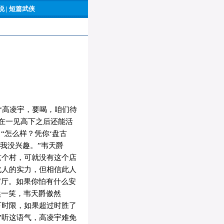
 |
短篇武侠
“高凌宇，要喝，咱们待
在一见高下之后还能活
“怎么样？凭你‘盘古
我没兴趣。”韦天爵
这个村，可就没有这个店
此人的实力，但相信此人
官厅。如果你怕有什么安
然一笑，韦天爵傲然
下时限，如果超过时胜了
”听这语气，高凌宇难免