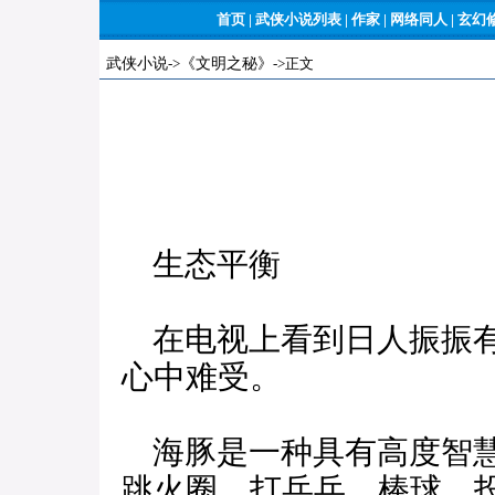
首页
|
武侠小说列表
|
作家
|
网络同人
|
玄幻
武侠小说
->
《文明之秘》
->正文
生态平衡
在电视上看到日人振振有
心中难受。
海豚是一种具有高度智慧
跳火圈、打乒乓、棒球、