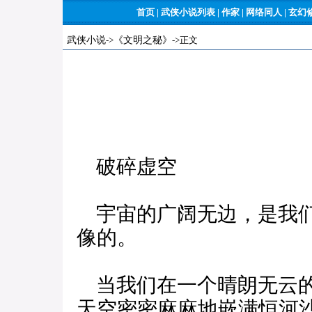
首页
|
武侠小说列表
|
作家
|
网络同人
|
玄幻
武侠小说
->
《文明之秘》
->正文
破碎虚空
宇宙的广阔无边，是我们
像的。
当我们在一个晴朗无云的
天空密密麻麻地嵌满恒河