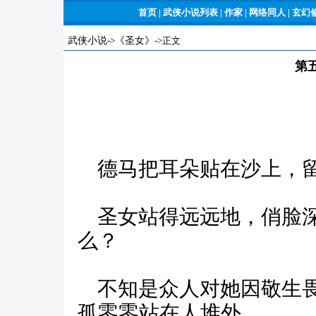
首页
|
武侠小说列表
|
作家
|
网络同人
|
玄幻
武侠小说
->
《圣女》
->正文
第
德马把耳朵贴在沙上，
圣女站得远远地，俏脸深
么？
不知是众人对她因敬生畏
孤零零站在人堆外。