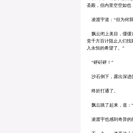
圣殿，但内里空空如也
凌渡宇道：“但为何我
飘云闭上美目，缓缓道
党千方百计阻止人们找
入永恒的希望了。”
“砰矸砰！”
沙石倒下，露出深进
终於打通了。
飘云跳了起来，道：“
凌渡宇也感到奇异的能