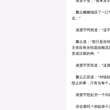
凌渡宇道：“後来发生
飘云幽幽地叹了一口气
去。”
凌渡宇愕然道：“这不
飘云道：“那只是你对
主张应将永恒器由顺流
变成活着的神。”
凌渡宇苦笑道：“这真
飘云正容道：“对错姑
阻止的事，只有当每个
凌渡宇想起另一个问题
存在着吗？例如叁十岁