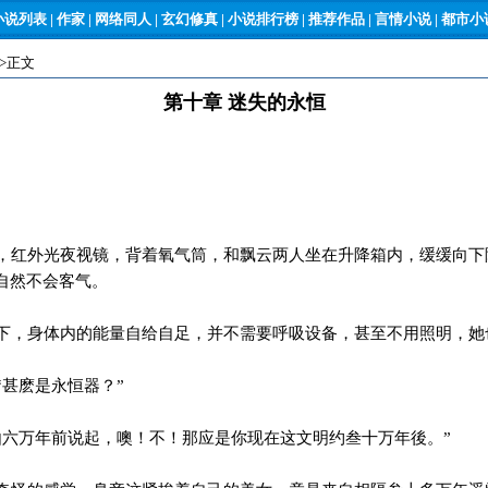
小说列表
|
作家
|
网络同人
|
玄幻修真
|
小说排行榜
|
推荐作品
|
言情小说
|
都市小说
->正文
第十章 迷失的永恒
红外光夜视镜，背着氧气筒，和飘云两人坐在升降箱内，缓缓向下
自然不会客气。
，身体内的能量自给自足，并不需要呼吸设备，甚至不用照明，她
甚麽是永恒器？”
六万年前说起，噢！不！那应是你现在这文明约叁十万年後。”