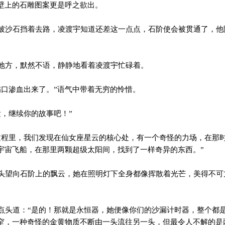
壁上的石雕图案更是呼之欲出。
沙石挡着去路，凌渡宇知道还差这一点点，石阶使会被贯通了，他
方，默然不语，静静地看着凌渡宇忙碌着。
口渗血出来了。”语气中带着无穷的怜惜。
，继续你的故事吧！”
程里，我们发现在仙女座星云的核心处，有一个奇怪的力场，在那
宇宙飞船，在那里两颗超级太阳间，找到了一样奇异的东西。”
望向石阶上的飘云，她在照明灯下全身都像挥散着光芒，美得不可
头道：“是的！那就是永恒器，她便像你们的沙漏计时器，整个都
窄，一种奇怪的金黄物质不断由一头流往另一头，但最令人不解的是