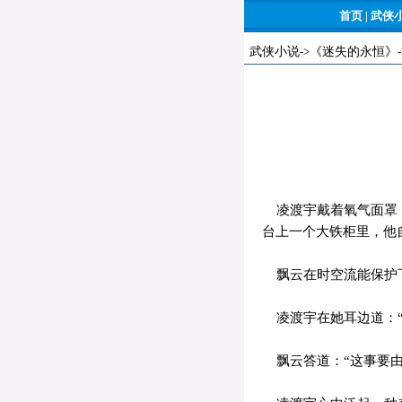
首页
|
武侠
武侠小说
->
《迷失的永恒》
凌渡宇戴着氧气面罩，
台上一个大铁柜里，他
飘云在时空流能保护下
凌渡宇在她耳边道：“
飘云答道：“这事要由