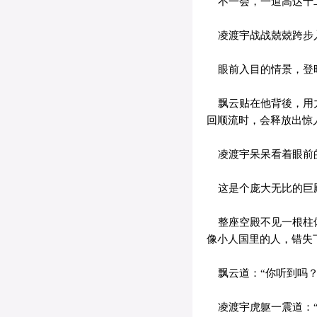
不一会，一道高达十二
凌渡宇战战兢兢跨步
眼前入目的情景，登
飘云贴在他背後，用力
回顺流时，会释放出惊
凌渡宇呆呆看着眼前
这是个庞大无比的巨
整座空殿不见一根柱体
像小人国里的人，错失
飘云道：“你听到吗？
凌渡宇虎躯一震道：“