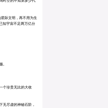
阔时空的不知第多少代
的星际文明，再不用为生
已知宇宙不足两万亿分
越。
一个珍贵无比的大收
下无尽虚的神秘石阶，