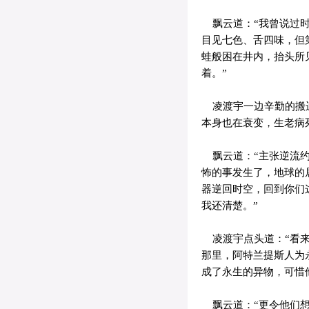
飘云道：“我曾说过时
目见七色、舌四味，但
蛙般困在井内，抬头所
着。”
凌渡宇一边辛勤的搬运
本身也在衰变，生老病
飘云道：“主张逆流约
怖的事发生了，地球的
器逆回时空，回到你们
我还清楚。”
凌渡宇点头道：“看来
那里，阿特兰提斯人为
成了永生的异物，可惜
飘云道：“更令他们想