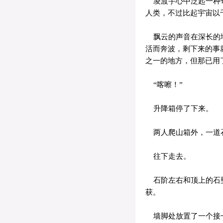
凌渡宇心中泛起一种奇
人类，不过比起宇宙以
飘云的声音在深长的地
活而奔波，剩下来的事
之一的地方，但那已用
“喀嚓！”
升降箱停了下来。
两人爬山箱外，一道石
往下走去。
石阶左右和顶上的石壁
获。
墙脚处放置了一个接一