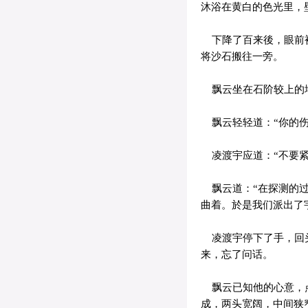
沐浴在黄白的色光里，
下降了百来後，眼前被
将沙石搬往一旁。
飘云坐在石阶较上的地
飘云轻轻道：“你的伤
凌渡宇应道：“不要紧
飘云道：“在探测的过
曲着。於是我们派出了
凌渡宇停下了手，回头
来，忘了问话。
飘云已知他的心意，点
成，两头宽阔，中间狭