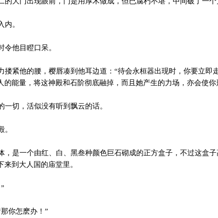
的大门出现眼前，门是用厚木做成，但已腐朽不堪，中间破了一个
入内。
时令他目瞪口呆。
搂紧他的腰，樱唇凑到他耳边道：“待会永桓器出现时，你要立即
人的能量，将这神殿和石阶彻底融掉，而且她产生的力场，亦会使你
的一切，活似没有听到飘云的话。
殿。
，是一个由红、白、黑叁种颜色巨石砌成的正方盒子，不过这盒子
下来到大人国的庙堂里。
”
那你怎麽办！”