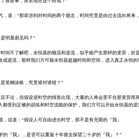
了甚麽事，弄至现在这个田地？”
，道：“那牵涉到对时间的两个观念，时间究竟是由过去流向将来
是明显易见吗？”
时间不了解吧，永恒器的顺流和逆流，似乎能产生那样的变异，於
改成逆流，那样我们方可藉永怛器超越时间和空间，进入真正永恒的
是笔糊涂账，究竟谁对谁错？”
且不论，但假设逆时空的情形出现，大量的人将会受不住那变异而
人都受到足够的训练和时空流能的保护，我们方可以开始永恒器的逆
，说道：“假设人可自由进出时空，那不是有无限的『我』
的『我』，是否可以重返十年後去探望二十岁的『我』？”