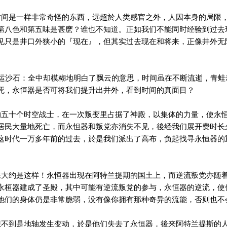
间是一样非常奇怪的东西，远超於人类感官之外，人因本身的局限
第八色和第五味是甚麽？谁也不知道。正如我们不能同时经验到过去
见只是井口外狭小的『现在』，但其实过去现在和将来，正像井外无
沙石：全中却模糊地明白了飘云的意思，时间虽在不断流逝，青蛙
死，永恒器是否可将我们提升出井外，看到时间的真面目？
五十个时空战士，在一次叛变里占据了神殿，以集体的力量，使永
居民大量地死亡，而永怛器和叛党亦消失不见，後经我们展开费时长
这时代一万多年前的过去，於是我们派出了高布，负起找寻永恒器的
大约是这样！永恒器出现在阿特兰提期的国土上，而逆流叛党亦随
永桓器建成了圣殿，其中可能有逆流叛党的参与，永恒器的逆流，使
他们的身体仍是非常脆弱，没有像你拥有那种奇异的流能，否则也不
不到是地轴发生变动，於是他们失去了永恒器，後来阿特兰提斯的