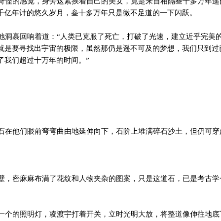
怪的感觉，身旁这紧挨着自己的美女，竟是来自相隔叁十多万年遥
千亿年计的悠久岁月，叁十多万年只是微不足道的一下闪跃。
洞裹回响着道：“人类已克服了死亡，打破了光速，建立近乎完美
就是要寻找出宇宙的极限，虽然那仍是遥不可及的梦想，我们只到过
了我们超过十万年的时间。”
在他们眼前弯弯曲由地延伸向下，石阶上堆满碎石沙土，但仍可穿
，密麻麻布满了花纹和人物夹杂的图案，只是这道石，已是考古学
个的照明灯，凌渡宇打着开关，立时光明大放，将整道像伸往地底