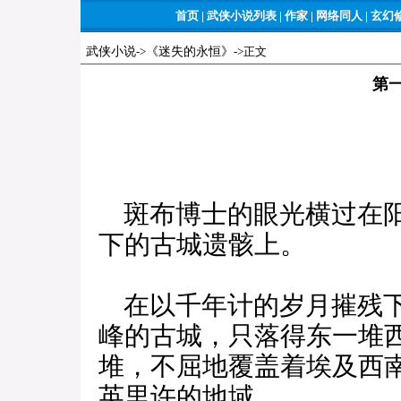
首页
|
武侠小说列表
|
作家
|
网络同人
|
玄幻
武侠小说
->
《迷失的永恒》
->正文
第
斑布博士的眼光横过在阳
下的古城遗骸上。
在以千年计的岁月摧残下
峰的古城，只落得东一堆
堆，不屈地覆盖着埃及西
英里许的地域。