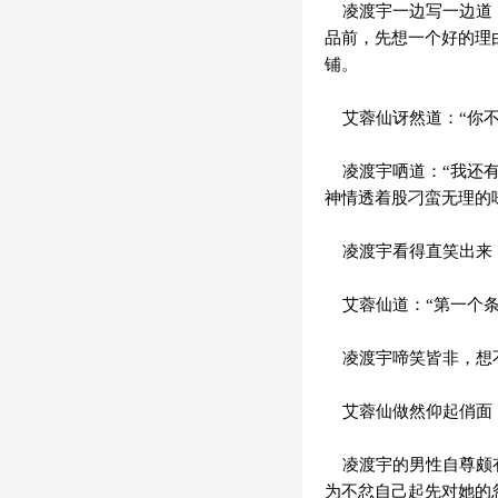
凌渡宇一边写一边道：
品前，先想一个好的理
铺。
艾蓉仙讶然道：“你不
凌渡宇哂道：“我还有
神情透着股刁蛮无理的
凌渡宇看得直笑出来，
艾蓉仙道：“第一个条
凌渡宇啼笑皆非，想不
艾蓉仙做然仰起俏面，
凌渡宇的男性自尊颇有
为不忿自己起先对她的