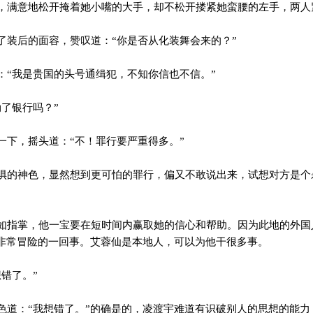
满意地松开掩着她小嘴的大手，却不松开搂紧她蛮腰的左手，两人
装后的面容，赞叹道：“你是否从化装舞会来的？”
“我是贵国的头号通缉犯，不知你信也不信。”
了银行吗？”
下，摇头道：“不！罪行要严重得多。”
的神色，显然想到更可怕的罪行，偏又不敢说出来，试想对方是个
指掌，他一宝要在短时间内赢取她的信心和帮助。因为此地的外国
非常冒险的一回事。艾蓉仙是本地人，可以为他干很多事。
错了。”
道：“我想错了。”的确是的，凌渡宇难道有识破别人的思想的能力