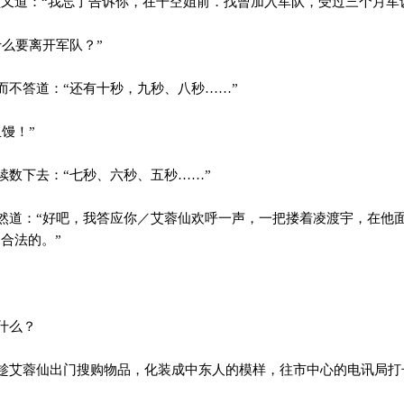
顿又道：“我忘了告诉你，在干空姐前．找曾加入军队，受过三个月军
么要离开军队？”
不答道：“还有十秒，九秒、八秒……”
馒！”
数下去：“七秒、六秒、五秒……”
道：“好吧，我答应你／艾蓉仙欢呼一声，一把搂着凌渡宇，在他
合法的。”
什么？
艾蓉仙出门搜购物品，化装成中东人的模样，往市中心的电讯局打