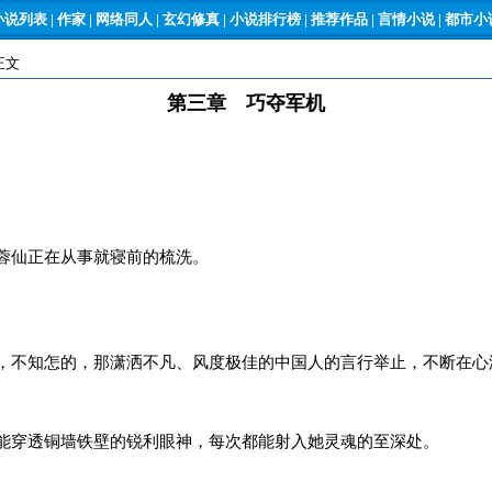
小说列表
|
作家
|
网络同人
|
玄幻修真
|
小说排行榜
|
推荐作品
|
言情小说
|
都市小说
正文
第三章 巧夺军机
蓉仙正在从事就寝前的梳洗。
不知怎的，那潇洒不凡、风度极佳的中国人的言行举止，不断在心
。
穿透铜墙铁壁的锐利眼神，每次都能射入她灵魂的至深处。