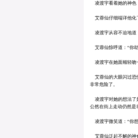
凌渡宇看着她的神色，
艾蓉仙仔细端详他化了
凌渡宇从容不迫地道：
艾蓉仙惊呼道：“你劫
凌渡宇在她面颊轻吻一
艾蓉仙的大眼闪过恐惧
非常危险了。
凌渡宇对她的想法了如
公然在街上走动仍然是
凌渡宇微笑道：“你想
艾蓉仙泛起不解的神色