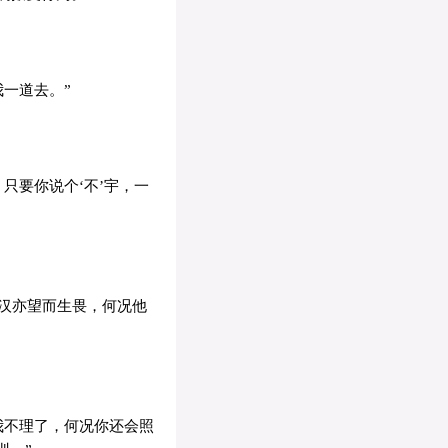
一道去。”
只要你说个‘不’宇，一
汉亦望而生畏，何况他
我不理了，何况你还会照