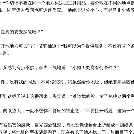
“你切记不要在同一个地方买这些工具用品，要分散在不同的地点
由，即管遭人盘问也可迅速反应。”他绝非过分小心，而是马非少将
是真的要去探险吧？”
其他地方可去吗？”艾蓉仙道：“我可以为你提供服务，不过有两个条
味道。
又感到有点不妙，低声下气地道：“小姐！究竟有何条件？”
件，没有我的同意，不可侵犯我，我虽然给你地址，但绝非那类随便
到这妮子说出这番话来，失笑道：“难道我的脸上凿了色狼这两个宇
两眼望天，一副不愁你不答应的神态道：“不要扯开话题，这第一个
被伤害的感觉，目光四处乱溜，忽地发觉梳妆台上折皱成一团纸条
忽视，将地址的宇条随意抛弃，现在有求于她才找上门，故而目下全