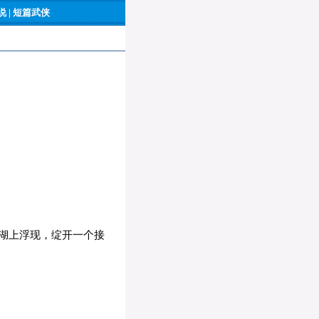
 |
短篇武侠
湖上浮现，绽开一个接