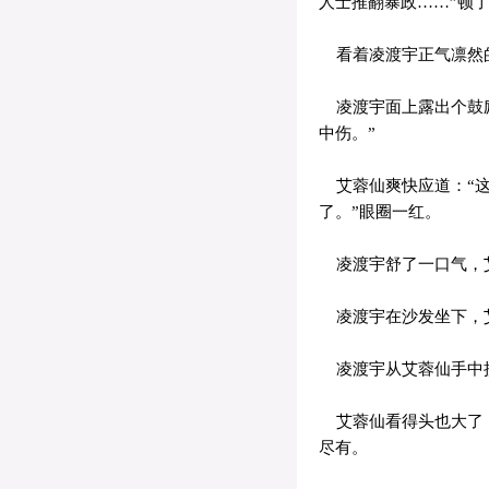
人士推翻暴政……”顿了
看着凌渡宇正气凛然的
凌渡宇面上露出个鼓励
中伤。”
艾蓉仙爽快应道：“这
了。”眼圈一红。
凌渡宇舒了一口气，
凌渡宇在沙发坐下，艾
凌渡宇从艾蓉仙手中
艾蓉仙看得头也大了；
尽有。