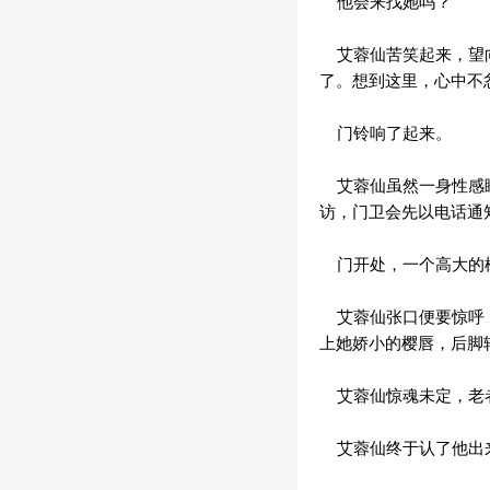
他会来找她吗？
艾蓉仙苦笑起来，望向
了。想到这里，心中不
门铃响了起来。
艾蓉仙虽然一身性感睡
访，门卫会先以电话通
门开处，一个高大的
艾蓉仙张口便要惊呼，
上她娇小的樱唇，后脚
艾蓉仙惊魂未定，老者
艾蓉仙终于认了他出