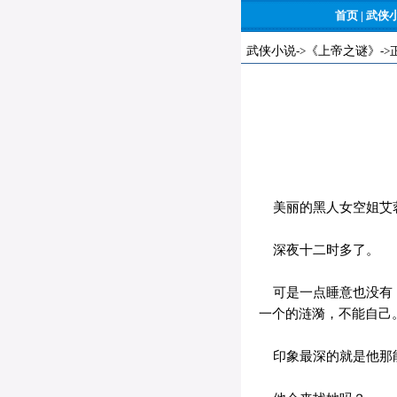
首页
|
武侠
武侠小说
->
《上帝之谜》
->
美丽的黑人女空姐艾
深夜十二时多了。
可是一点睡意也没有，
一个的涟漪，不能自己
印象最深的就是他那能