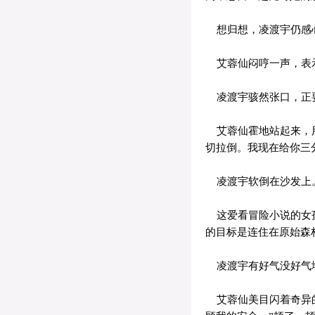
想归想，凌渡宇仍感心
艾蓉仙闷哼一声，表示
凌渡宇骇然张口，正
艾蓉仙霍地站起来，用
切拉倒。我现在给你三
凌渡宇软倒在沙发上
这爱看冒险小说的女孩
的目标是连住在原始森
凌渡宇有好气没好气地
艾蓉仙美目闪着奇异的