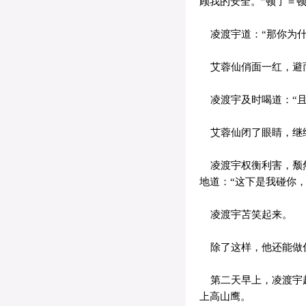
顾我的安全。”顿了＝
凌渡宇道：“那你为什
艾蓉仙俏面一红，避而
凌渡宇及时喝道：“且
艾蓉仙闭了眼睛，继续
凌渡宇权衡利害，颓然
地道：“这下是我碰你，
凌渡宇苫笑起来。
除了这样，他还能做
第二天早上，凌渡宇趁
上高山鹰。