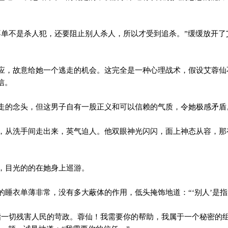
单不是杀人犯，还要阻止别人杀人，所以才受到追杀。”缓缓放开了
，故意给她一个逃走的机会。这完全是一种心理战术，假设艾蓉仙
信。
的念头，但这男子自有一股正义和可以信赖的气质，令她极感矛盾
从洗手间走出来，英气迫人。他双眼神光闪闪，面上神态从容，那
，目光的的在她身上巡游。
睡衣单薄非常，没有多大蔽体的作用，低头掩饰地道：“‘别人’是指
一切残害人民的苛政。蓉仙！我需要你的帮助，我属于一个秘密的