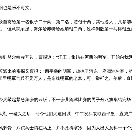
阳也是乐不可支。
自赏给第一名银子二十两，第二名，赏银十两，其他各人，凡参加
后，但意志顽强，努尔哈赤特给她加银二两，这样倒数第一共得银五
到努尔哈赤耳边，禀报道：“汗王，集结在河西的明军，开始向我河
派来的密探又禀报：“西平堡的明军，劫掠了河东一座满洲村寨，
那里明军官兵不足万人，是东线明军的老窝，可一举歼之。尔后，直
兵敲起紧急集会的云版，不一会儿跑冰比赛的男子分八旗集结完毕
勒-一碰头之后，命令他们火速回城，中午发兵攻取西平堡，直捣
刺骨，八旗兵士骑在马上，并不觉得寒冷。因为人出人意料一个个