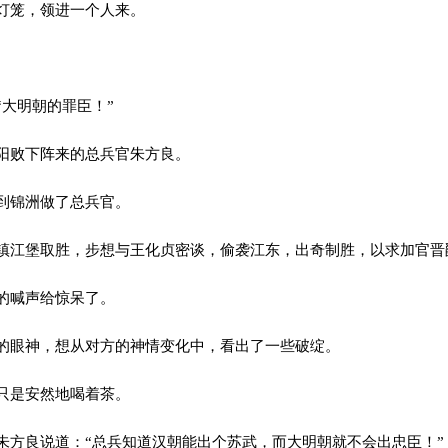
灯笼，领进一个人来。
大明朝的罪臣！”
阳败下阵来的总兵官朱方良。
到锦洲做了总兵官。
江堡取胜，步想与王化贞密谈，偷袭江东，出奇制胜，以求加官晋
的喊声给惊呆了。
眼神，想从对方的神情变化中，看出了一些破绽。
只是安然地喝着茶。
方良说道：“总兵知道汉朝能出个苏武，而大明朝就不会出忠臣！”