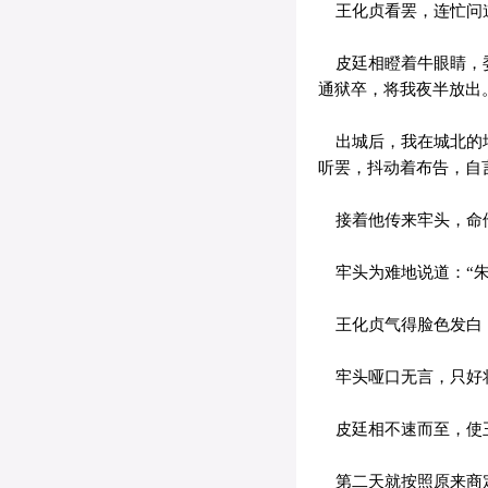
王化贞看罢，连忙问道
皮廷相瞪着牛眼睛，委
通狱卒，将我夜半放出
出城后，我在城北的墙
听罢，抖动着布告，自
接着他传来牢头，命
牢头为难地说道：“朱
王化贞气得脸色发白，
牢头哑口无言，只好将
皮廷相不速而至，使
第二天就按照原来商定