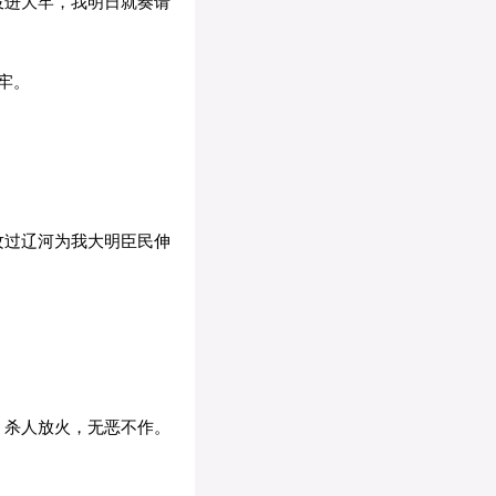
投进大牢，我明日就奏请
牢。
攻过辽河为我大明臣民伸
，杀人放火，无恶不作。