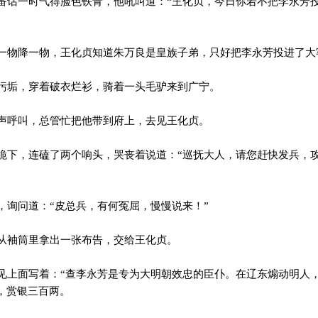
话一时气得脸色铁青，他吼叫道：“王化贞，今日你若不把李永芳
物降一物，王化贞知道朱万良是皇族子弟，只好把李永芳投进了大
垢，穿着破衣烂衫，骑着一头毛驴来到广宁。
呼叫，总管忙把他带到府上，去见王化贞。
下，连磕了两个响头，哭丧着说道：“巡抚大人，请您赶快发兵，
询问道：“皮总兵，有何冤屈，慢慢说来！”
从袖筒里拿出一张布告，交给王化贞。
上面写着：“查李永芳是专为大明朝效忠的臣仆。在辽东煽动明人
，赏银三百两。