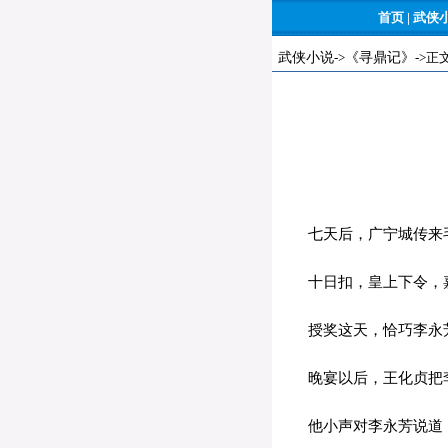
首页
|
武侠
武侠小说
->
《寻鼎记》
->正
七天后，广宁城传来毛
十日扣，皇上下令，
授奖这天，恰巧李永
晚宴以后，王化贞把
他小声对李永芳说道：