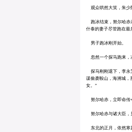
观众哄然大笑，朱少
跑冰结束，努尔哈赤亲
什泰的妻子尽管跑在最
男子跑冰刚开始。
忽然一个探马跑来，凑
探马刚刚退下，李永芳
谋偷袭鞍山，海洲城，
女。”
努尔哈赤，立即命传令
努尔哈赤与诸大臣，贝
东北的正月，依然寒风