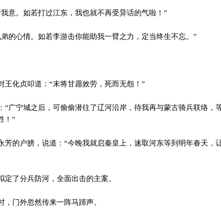
我意。如若打过江东，我也就不再受异话的气啦！”
弟的心情。如若李游击你能助我一臂之力，定当终生不忘。”
王化贞叩道：“末将甘愿效劳，死而无怨！”
“广宁城之后，可偷偷潜往了辽河沿岸，待我再与蒙古骑兵联络，
胜！”
芳的户膀，说道：“今晚我就启秦皇上，速取河东等到明年春天，
拟定了分兵防河，全面出击的主案。
时，门外忽然传来一阵马蹄声。