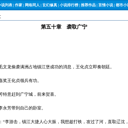
小说列表
|
作家
|
网络同人
|
玄幻修真
|
小说排行榜
|
推荐作品
|
言情小说
|
都市小说
文
第五十章 袭取广宁
文龙偷袭满洲占地镇江堡成功的消息，王化贞立即奏朝廷。
嘉奖王化贞领兵有功。
芳特意赶到广宁城，前来贺喜。
李永芳带到自己的卧室。
“李游击，镇江大捷人心大振，我想趁打铁，攻过了河，直取辽沈，