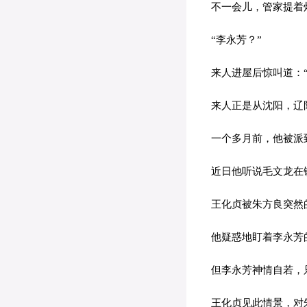
不一会儿，管家提着
“李永芳？”
来人进屋后惊叫道：“
来人正是从沈阳，辽
一个多月前，他被派
近日他听说毛文龙在镇
王化贞被朱方良突然
他疑惑地盯着李永芳的
但李永芳神情自若，
王化贞见此情景，对朱