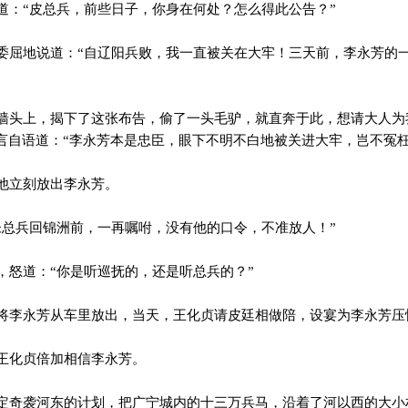
：“皮总兵，前些日子，你身在何处？怎么得此公告？”
屈地说道：“自辽阳兵败，我一直被关在大牢！三天前，李永芳的
。
头上，揭下了这张布告，偷了一头毛驴，就直奔于此，想请大人为
言自语道：“李永芳本是忠臣，眼下不明不白地被关进大牢，岂不冤枉
他立刻放出李永芳。
总兵回锦洲前，一再嘱咐，没有他的口令，不准放人！”
怒道：“你是听巡抚的，还是听总兵的？”
李永芳从车里放出，当天，王化贞请皮廷相做陪，设宴为李永芳压
王化贞倍加相信李永芳。
奇袭河东的计划，把广宁城内的十三万兵马，沿着了河以西的大小