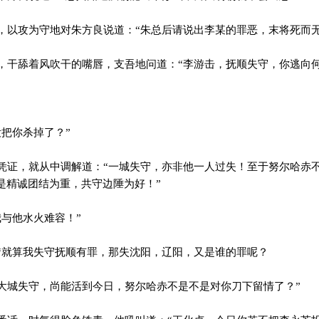
以攻为守地对朱方良说道：“朱总后请说出李某的罪恶，末将死而无
干舔着风吹干的嘴唇，支吾地问道：“李游击，抚顺失守，你逃向何
把你杀掉了？”
证，就从中调解道：“一城失守，亦非他一人过失！至于努尔哈赤
是精诚团结为重，共守边陲为好！”
与他水火难容！”
就算我失守抚顺有罪，那失沈阳，辽阳，又是谁的罪呢？
城失守，尚能活到今日，努尔哈赤不是不是对你刀下留情了？”