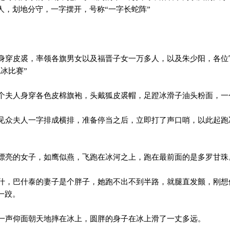
人，划地分守，一字摆开，号称“一字长蛇阵”
穿皮裘，率领各旗男女以及福晋子女一万多人，以及朱少阳，各位
冰比赛”
夫人身穿各色皮棉旗袍，头戴狐皮裘帽，足蹬冰滑子油头粉面，一
众夫人一字排成横排，准备停当之后，立即打了声口哨，以此起跑
亮的女子，如鹰似燕，飞跑在冰河之上，跑在最前面的是多罗甘珠
，巴什泰的妻子是个胖子，她跑不出不到半路，就腿直发颤，刚想
一跤。
声仰面朝天地摔在冰上，圆胖的身子在冰上滑了一丈多远。