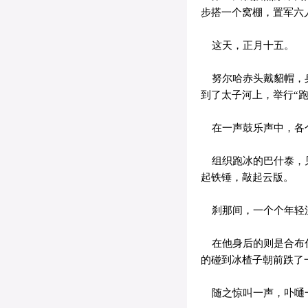
步搭一个窝棚，置军六
这天，正月十五。
努尔哈赤头戴貂帽，身
到了太子河上，举行“跑
在一声鼓乐声中，各个
组织跑冰的巴什泰，见
起铁锤，敲起云版。
刹那间，一个个年轻漂
在他身后的则是合布什
的碰到冰楂子朝前跌了
随之惊叫一声，卟嗵一