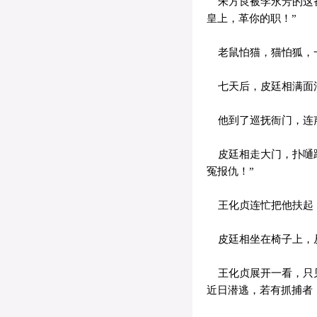
朱方良被李永芳的这番
皇上，革你的职！”
老鼠怕猫，猫怕狐，一
七天后，皮廷相满面污
他到了巡抚衙门，连声
皮廷相走大门，扑嗵跪
冤报仇！”
王化贞连忙把他扶起，
皮廷相坐在椅子上，
王化贞展开一看，只见
近日潜逃，若有抓捕者