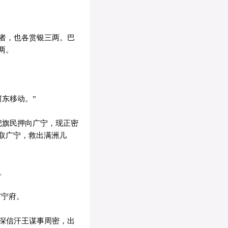
者，也各赏银三两。巴
两。
东移动。”
把旗民押向广宁，现正密
取广宁，救出满洲儿
。
广宁府。
深信汗王谋事周密，出