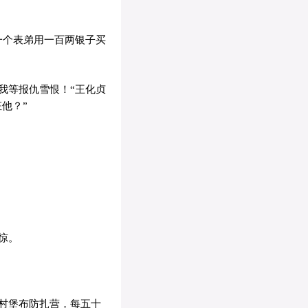
一个表弟用一百两银子买
我等报仇雪恨！“王化贞
他？”
惊。
村堡布防扎营，每五十