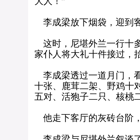
大人！”
李成梁放下烟袋，迎到
这时，尼堪外兰一行十多
家仆人将大礼十件接过，
李成梁透过一道月门，看
十张、鹿茸二架、野鸡十
五对、活狍子二只、核桃
他走下客厅的灰砖台阶，
李成梁与尼堪外兰叙谈了