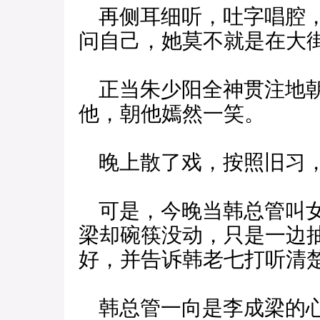
再侧耳细听，吐字唱腔，
问自己，她莫不就是在大
正当朱少阳全神贯注地朝
他，朝他嫣然一笑。
晚上散了戏，按照旧习，
可是，今晚当韩总管叫女
梁却碗筷没动，只是一边
好，并告诉韩老七打听清
韩总管一向是李成梁的心