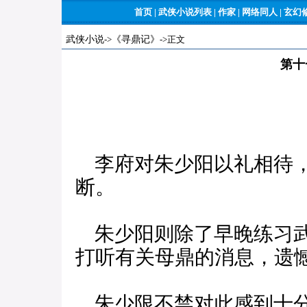
首页
|
武侠小说列表
|
作家
|
网络同人
|
玄幻
武侠小说
->
《寻鼎记》
->正文
第十
李府对朱少阳以礼相待，
断。
朱少阳则除了早晚练习武
打听有关母鼎的消息，遗
朱少限不禁对此感到十分