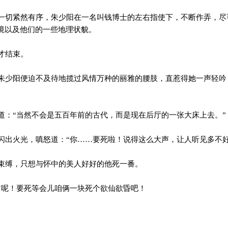
切紧然有序，朱少阳在一名叫钱博士的左右指使下，不断作弄，尽
境以及他们的一些地理状貌。
才结束。
少阳便迫不及待地揽过风情万种的丽雅的腰肢，直惹得她一声轻吟
：“当然不会是五百年前的古代，而是现在后厅的一张大床上去。”
出火光，嗔怒道：“你……要死啦！说得这么大声，让人听见多不好
缚，只想与怀中的美人好好的他死一番。
呢！要死等会儿咱俩一块死个欲仙欲昏吧！