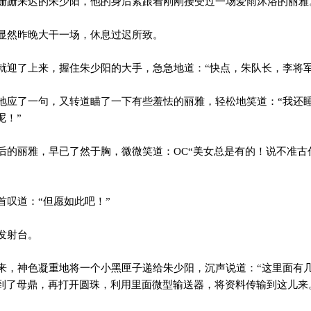
跚来迟的朱少阳，他的身后紧跟着刚刚接受过一场爱雨沐浴的丽雅
显然昨晚大干一场，休息过迟所致。
迎了上来，握住朱少阳的大手，急急地道：“快点，朱队长，李将军
应了一句，又转道瞄了一下有些羞怯的丽雅，轻松地笑道：“我还
呢！”
的丽雅，早已了然于胸，微微笑道：OC“美女总是有的！说不准古
叹道：“但愿如此吧！”
发射台。
，神色凝重地将一个小黑匣子递给朱少阳，沉声说道：“这里面有
到了母鼎，再打开圆珠，利用里面微型输送器，将资料传输到这儿来