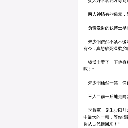
众人好不容易才等到跚
两人神情有些倦意，
负责发射的钱博士早就
朱少阳依然不紧不慢地
有令，真想醉死温柔乡
钱博士看了一下他身后
呢！”
朱少阳讪然一笑，仰首
三人二前一后地走向
李将军一见朱少阳前来
中最大的一颗，等你找
你从古代接回来！”