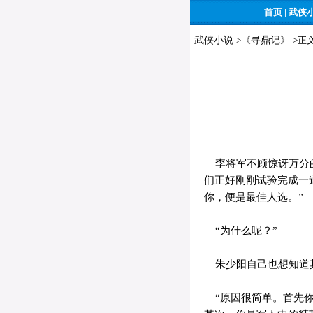
首页
|
武侠
武侠小说
->
《寻鼎记》
->正
李将军不顾惊讶万分的
们正好刚刚试验完成一
你，便是最佳人选。”
“为什么呢？”
朱少阳自己也想知道
“原因很简单。首先你