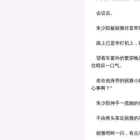
会议后。
朱少阳被丽雅径直带
路上已是华灯初上，
望着车窗外的繁荣晚景
住暗叹一口气。
坐在他身旁的丽雅小姐
心事啊？”
朱少阳伸手一揽她的俏
不由将头靠近丽雅的耳
丽雅明眸一闪，有点承