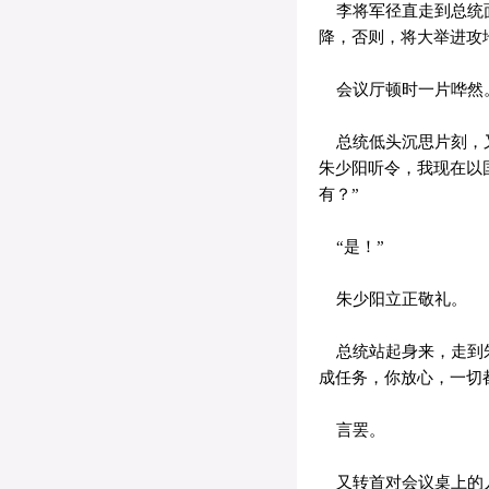
李将军径直走到总统面
降，否则，将大举进攻
会议厅顿时一片哗然
总统低头沉思片刻，又
朱少阳听令，我现在以
有？”
“是！”
朱少阳立正敬礼。
总统站起身来，走到朱
成任务，你放心，一切
言罢。
又转首对会议桌上的人