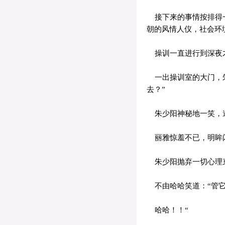
接下来的事情按排得一
朝的风情人仪，社会环
操训一直进行到深夜
一出操训室的大门，朱
去？”
朱少阳神秘地一笑，道
丽雅惊羞不已，明眸闪
朱少阳抛弃一切心理束
不由哈哈笑道：“管它
哈哈！！“