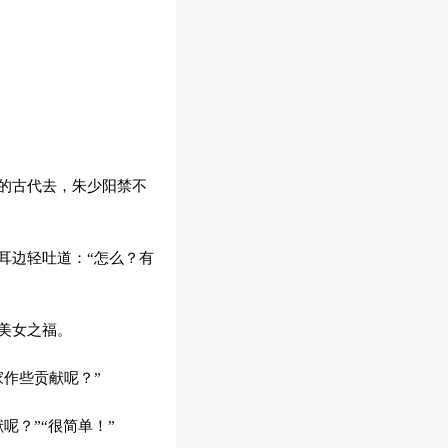
的古代去，朱少阳禁不
耳边轻吐道：“怎么？有
美女之福。
作些贡献呢？”
？”“很简单！”