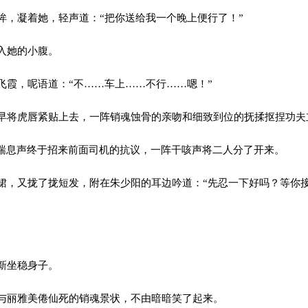
，凝着她，轻声道：“把你送给我一个晚上便行了！”
入她的小腹。
霞，呢语道：“不……车上……不行……嗯！”
将虎唇紧贴上去，一阵销魂蚀骨的亲吻和细致到位的抚揉抠捏功夫
喘息声终于招来前面司机的抗议，一阵干咳声将二人分了开来。
，又拢了拢短发，附在朱少阳的耳边吟道：“先忍一下好吗？等你
。
新坐稳身子。
丽雅美倦仙死的销魂景状，不由暗暗笑了起来。