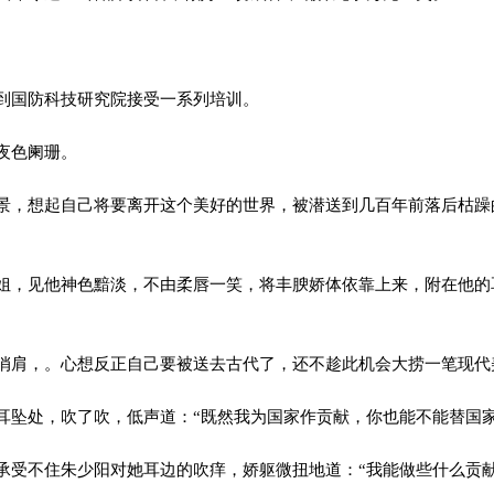
到国防科技研究院接受一系列培训。
夜色阑珊。
，想起自己将要离开这个美好的世界，被潜送到几百年前落后枯躁
，见他神色黯淡，不由柔唇一笑，将丰腴娇体依靠上来，附在他的
肩，。心想反正自己要被送去古代了，还不趁此机会大捞一笔现代
坠处，吹了吹，低声道：“既然我为国家作贡献，你也能不能替国家
受不住朱少阳对她耳边的吹痒，娇躯微扭地道：“我能做些什么贡献呢