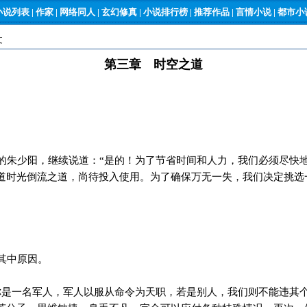
小说列表
|
作家
|
网络同人
|
玄幻修真
|
小说排行榜
|
推荐作品
|
言情小说
|
都市小说
文
第三章 时空之道
朱少阳，继续说道：“是的！为了节省时间和人力，我们必须尽快
道时光倒流之道，尚待投入使用。为了确保万无一失，我们决定挑选
其中原因。
是一名军人，军人以服从命令为天职，若是别人，我们则不能违其