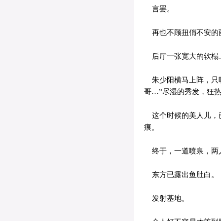
言罢。
再也不顾扭俏不安的丽
后厅一张宽大的软榻
朱少阳横马上阵，只听
哥…”尽湿的秀发，狂
这个时候的美人儿，已
痕。
终于，一道喷泉，两人
东方已露出鱼肚白。
发射基地。