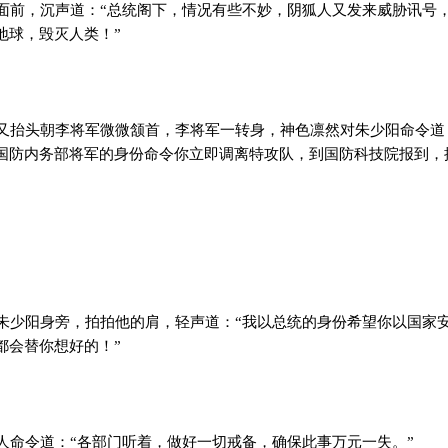
前，沉声道：“总统阁下，情况有些不妙，阴狐人又发来威胁讯号
地球，毁灭人类！”
。
抬头朝李将军微微颔首，李将军一转身，神色凛然对朱少阳命令道
国防内务部将军的身份命令你立即调离特攻队，到国防科技院报到，
少阳身旁，拍拍他的肩，轻声道：“我以总统的身份希望你以国家
都会替你想好的！”
命令道：“各部门听着，做好一切戒备，确保此事万元一失。”