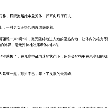
雅，横腰抱起她丰盈烫体，径直向后厅而去。
上，一对男女正热烈的缠绵颠倒着。
丽雅一声“啊”叫，毫无阻碍地进入她的柔热内地，让体内的雄力尽
热的神容，毫无矜持地吐露着体内快语。
性感极了，在几度昏乱情迷的状态下，用尖尖的指甲在朱少阳的肌
紧缠一起，颤抖不已，攀上了灵欲的最高峰。