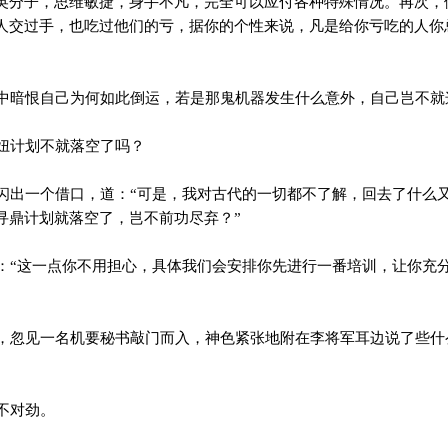
英分子，思维敏捷，身手不凡，完全可以应付各种特殊情况。再次，
人交过手，也吃过他们的亏，据你的个性来说，凡是给你亏吃的人你
暗恨自己为何如此倒运，若是那鬼机器发生什么意外，自己岂不就这
妞计划不就落空了吗？
出一个借口，道：“可是，我对古代的一切都不了解，回去了什么
寻鼎计划就落空了，岂不前功尽弃？”
“这一点你不用担心，具体我们会安排你先进行一番培训，让你充
忽见一名机要秘书敲门而入，神色紧张地附在李将军耳边说了些什
不对劲。