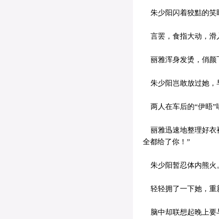
朱少阳闪着狡黠的笑眸
言罢，食指大动，滑
丽雅浑身发烫，俏颜飞
朱少阳岂敢放过她，早
两人在车后的“伊晤”
丽雅迅速地整理好衣裙
全都给了你！”
朱少阳暂忍体内熊火
轻轻拥了一下她，重
脑中却联想起晚上要与