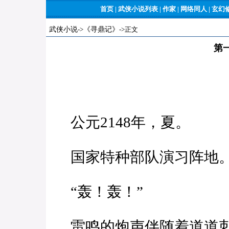
首页
|
武侠小说列表
|
作家
|
网络同人
|
玄幻
武侠小说
->
《寻鼎记》
->正文
第
公元2148年，夏。
国家特种部队演习阵地
“轰！轰！”
雷鸣的炮声伴随着道道刺