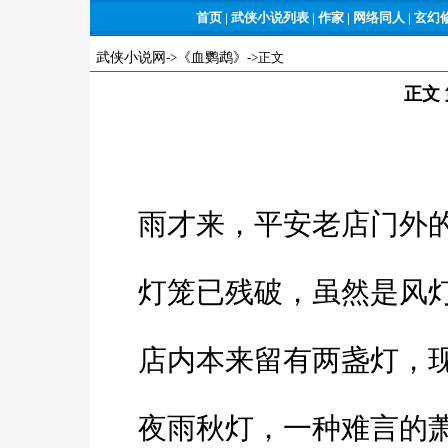
首页
|
武侠小说列表
|
作家
|
网络同人
|
玄幻
武侠小说网
->
《血鹦鹉》
->正文
正文
雨才来，平安老店门外的
灯笼已残破，虽然是风灯
店内本来留有两盏灯，现
夜雨秋灯，一种难言的萧