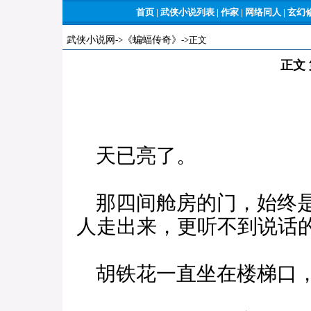
首页
|
武侠小说列表
|
作家
|
网络同人
|
玄幻
武侠小说网
->
《蝙蝠传奇》
->正文
正文
天已亮了。
那四间舱房的门，始终是
人走出来，更听不到说话
胡铁花一直坐在楼梯口，