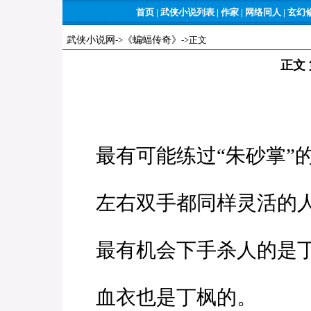
首页
|
武侠小说列表
|
作家
|
网络同人
|
玄幻
武侠小说网
->
《蝙蝠传奇》
->正文
正文
最有可能练过“朱砂掌”
左右双手都同样灵活的
最有机会下手杀人的是
血衣也是丁枫的。