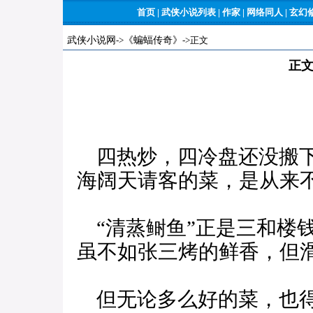
首页
|
武侠小说列表
|
作家
|
网络同人
|
玄幻
武侠小说网
->
《蝙蝠传奇》
->正文
正文
四热炒，四冷盘还没搬下
海阔天请客的菜，是从来
“清蒸鲥鱼”正是三和楼
虽不如张三烤的鲜香，但
但无论多么好的菜，也得