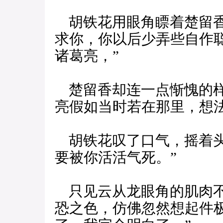
胡铁花用眼角瞟着楚留香
求你，你以后少弄些自作
诸葛亮，”
楚留香却连一点惭愧的样
亮假如当时若在那里，想
胡铁花叹了口气，摇着头
要被你活活气死。”
只见云从龙眼角的肌肉不
恐之色，仿佛忽然想起件