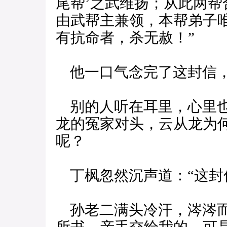
尾帮’之武维扬；从此两帮
由武帮主兼领，本帮弟子
有抗命者，杀无赦！”
他一口气念完了这封信，
别的人听在耳里，心里也
龙的冤家对头，云从龙为
呢？
丁枫忽然沉声道：“这封
孙老二满头冷汗，涔涔而