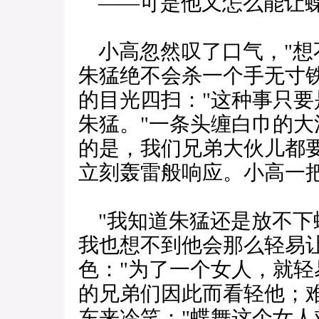
——可是他又怎么能让蝶
小高忽然叹了口气，"想
朱猛绝不会杀一个手无寸
的目光四扫："这种事只
朱猛。"一条头缠白巾的大
的是，我们兄弟大伙儿都
立刻轰雷般响应。小高一把
"我知道朱猛还是放不下蝶
我也想不到他会那么轻易
色："为了一个女人，就
的兄弟们因此而看轻他；
东来冷笑："蝶舞这个女人