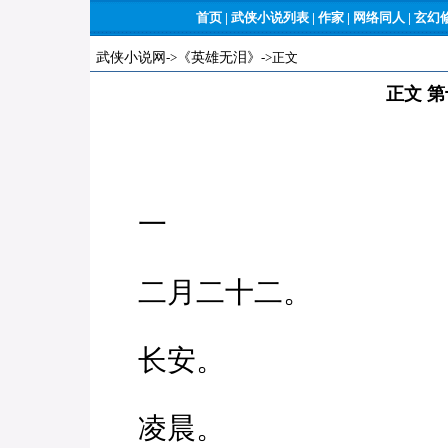
首页
|
武侠小说列表
|
作家
|
网络同人
|
玄幻
武侠小说网
->
《英雄无泪》
->正文
正文 
一
二月二十二。
长安。
凌晨。