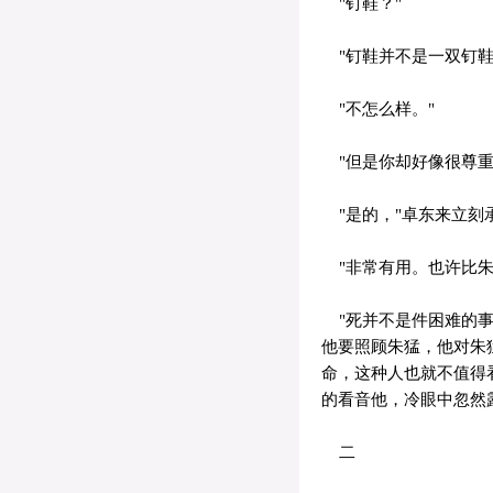
"钉鞋？"
"钉鞋并不是一双钉鞋，
"不怎么样。"
"但是你却好像很尊重
"是的，"卓东来立刻承
"非常有用。也许比朱
"死并不是件困难的事
他要照顾朱猛，他对朱
命，这种人也就不值得看
的看音他，冷眼中忽然
二