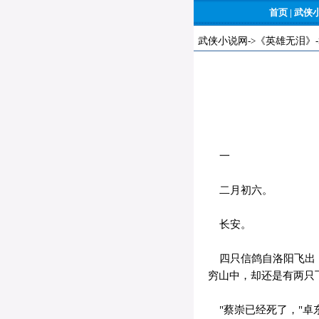
首页
|
武侠
武侠小说网
->
《英雄无泪》
一
二月初六。
长安。
四只信鸽自洛阳飞出，
穷山中，却还是有两只
"蔡崇已经死了，"卓