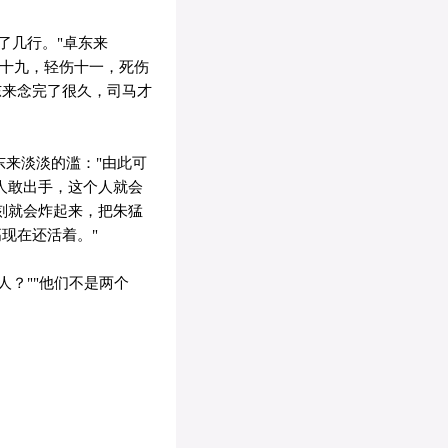
了几行。"卓东来
伤十九，轻伤十一，死伤
东来念完了很久，司马才
东来淡淡的滥："由此可
人敢出手，这个人就会
刻就会炸起来，把朱猛
高现在还活着。"
人？""他们不是两个