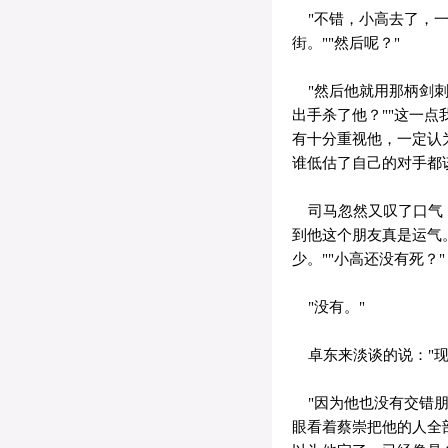
"不错，小高去了，一
街。""然后呢？"
"然后他就用那柄剑刺
出手杀了他？""这一
有十分重视他，一定认
谁低估了自己的对手都
司马忽然又叹了口气：
到他这个朋友真是运气
少。""小高还没有死？"
"没有。"
卓东来淡谈的说："现
"因为他也没有交错朋友
眼看着蔡崇把他的人全