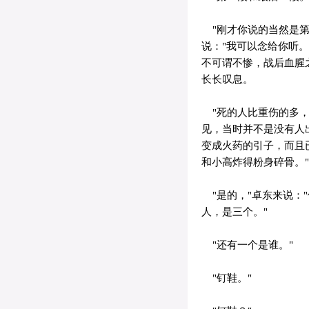
"刚才你说的当然是第
说："我可以念给你听
不可谓不惨，战后血腥
长长叹息。
"死的人比重伤的多，
见，当时并不是没有人
变成火药的引子，而且
和小高炸得粉身碎骨。"
"是的，"卓东来说："
人，是三个。"
"还有一个是谁。"
"钉鞋。"