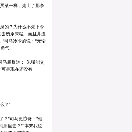
子买菜一样，走上了那条
近身的？为什么不先下令
高去诱杀朱猛，而且井没
"司马冷冷的说："无论
和勇气。
司马超群道："朱猛能交
"可是现在还没有
么？"
了？"司马更惊讶："他
那里去？""本来我也