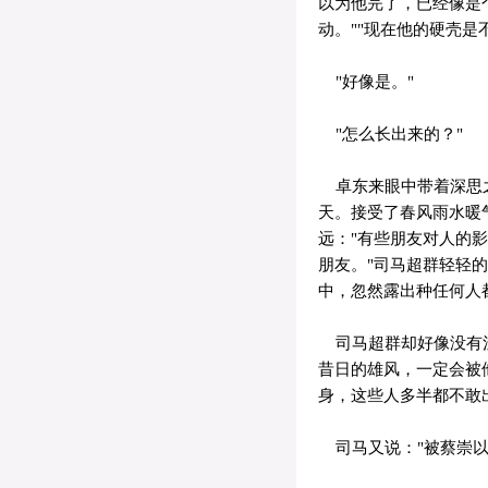
以为他完了，已经像是
动。""现在他的硬壳是
"好像是。"
"怎么长出来的？"
卓东来眼中带着深思之
天。接受了春风雨水暖
远："有些朋友对人的
朋友。"司马超群轻轻
中，忽然露出种任何人
司马超群却好像没有注
昔日的雄风，一定会被
身，这些人多半都不敢
司马又说："被蔡崇以