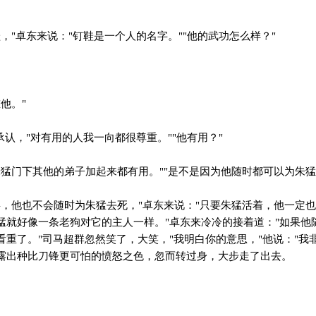
"卓东来说："钉鞋是一个人的名字。""他的武功怎么样？"
他。"
认，"对有用的人我一向都很尊重。""他有用？"
猛门下其他的弟子加起来都有用。""是不是因为他随时都可以为朱猛
，他也不会随时为朱猛去死，"卓东来说："只要朱猛活着，他一定
猛就好像一条老狗对它的主人一样。"卓东来冷冷的接着道："如果他
重了。"司马超群忽然笑了，大笑，"我明白你的意思，"他说："我
露出种比刀锋更可怕的愤怒之色，忽而转过身，大步走了出去。