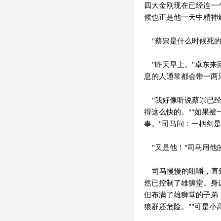
四大金刚现在已经连一
候也正是他一天中精神
"蔡祟是什么时候死的
"昨天早上。"卓东来
息的人通常都会带一两
"我好像听说蔡崇已经
得这么快的。""如果
事。"司马问：一柄剑是
"又是他！"司马用他的
司马慢慢的咀嚼，直到
然已控制了雄狮堂。身
但布满了雄狮堂的子弟
狼群还危险。""可是小