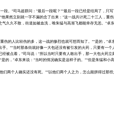
一段。"司马超群问："最后一段呢？""最后一段已经是结局了，只写
。"他果然立刻就一字不漏的念了出来："这一战共计死二十三人，重
之气久久不散，街道如被血洗，唯朱猛与高渐飞都能幸存无恙。"卓
重伤的人比轻伤的多，这一战的惨烈也就可想而知了。""是的，"卓
出手。""当时那条街就好像一大包还没有被引发的火药，只要有一个
已经被点着，"司马说："所以当时只要有人敢出手，那一大包火药立
"是的，"卓东来说："当时的情况确实是这样子的。""但是朱猛和小
他们两个人确实还没有死。""以他们两个人之力，怎么能拼得过那些