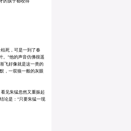
牙的孩子都咬得
全枯死，可是一到了春
叶。"他的声音仿佛很遥
高渐飞好像就是这一类的
沉默，一双狼一般的灰眼
，看见朱猛忽然又重振起
结论是："只要朱猛一现