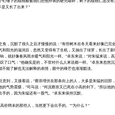
个钉锤下的核桃般被我们把他外表的硬壳敲碎，剩下的核桃仁连没有
不是又长了出来？"
鱼，沉默了很久之后才慢慢的说："有些树木在冬天看来好像已完
气和阳光的滋润后，忽然又变得有了生机，又抽出了绿芽，长出了新
影响，就好像春风雨水暖气和阳光一样。"卓东来说："对朱猛来说，
的叹了口气："他确实是的，不管对什么人来说都一样。"卓东来忽然
都不能了解也无法解释的表情，眼中的锋芒也渐渐黯淡。
意到，又接着说，"蔡崇埋伏在那条街上的人，大多是朱猛的旧部
他的气势震慑，"司马说："何况蔡崇又已死在小高的剑下。"所以他的
出手的，因为朱猛还有一股气。"卓东来保持沉默。
高价聘未的那些人，当然更下会出手的。""为什么？"