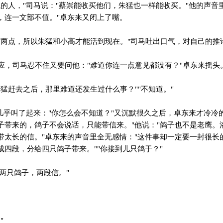
的人，"司马说："蔡崇能收买他们，朱猛也一样能收买。"他的声音
，连一文部不值。"卓东来又闭上了嘴。
两点，所以朱猛和小高才能活到现在。"司马吐出口气，对自己的推
，司马忍不住又要问他："难道你连一点意见都没有？"卓东来摇头
猛赶去之后，那里难道还发生过什么事？""不知道。"
几乎叫了起来："你怎么会不知道？"又沉默很久之后，卓东来才冷冷
子带来的，鸽子不会说话，只能带信来。"他说："鸽子也不是老鹰。
带太长的信。"卓东来的声音里全无感情："这件事却一定要一封很长
成四段，分给四只鸽子带来。""你接到儿只鸽于？"
两只鸽子，两段信。"
"