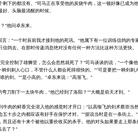
个剩下的都没有。"司马正在享受他的炭烧牛肉，这一顿好像已成为
最好、头脑最清醒的时候。
？"他问卓东来。
回言："一个时辰前我才接到他的死讯。"他属下有一位训练信鸽的专
只信鸽去。在那时传递消息绝对没有任何一种方法比这种方法更快。
完全控制了雄狮堂，怎么会忽然就死了？"司马谈谈的说，"一个像
被一柄剑刺人心口，不管什么人都会死得很快的。""可是要把一柄剑刺
谁的剑。""是小高的。"卓东来说："高渐飞。"
弯刀割下一太块牛肉，"他已经到了洛阳？""大概是前天才到。"
牛肉的鲜香完全溶入他的感觉时才开口："以高惭飞的剑术蔡崇当
边五十步之内都应该有好手在保护才对。""据说当时是在一条街上。"
，而且还有十来个被他以重价收买的杀手。他的对头如果要走上那条
高去了？"