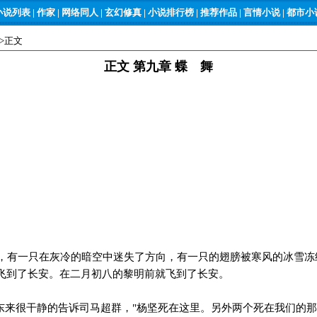
小说列表
|
作家
|
网络同人
|
玄幻修真
|
小说排行榜
|
推荐作品
|
言情小说
|
都市小说
->正文
正文 第九章 蝶 舞
有一只在灰冷的暗空中迷失了方向，有一只的翅膀被寒风的冰雪冻
飞到了长安。在二月初八的黎明前就飞到了长安。
东来很干静的告诉司马超群，"杨坚死在这里。另外两个死在我们的