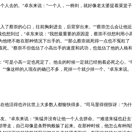
个人去的。"卓东来说："一个人，一柄剑，就好像老太婆提着菜篮
入了蔡崇的心口，往前胸刺进去，后背穿出来。""蔡崇怎么会让他
点我也想到过，"卓东来说："我想最重要的原因是，蔡崇不但想利用小
为他绝不敢在那种情况下出手的。""那么蔡崇就死得一点也不冤枉了，
该死。"蔡崇不但低估了小高出手的速度和武功，也低估了他的人格
"可是小高一定也死定了。他去的时候一定就已经抱着必死之心。"
。""像这样的人现在的确已不多，死掉一个就少掉一个。"卓东来说。
在他活得也许比世上大多数人都愉快得多。"司马显得很惊讶："为什
。"卓东来说："朱猛并没有让他一个人去拼命。""难道朱猛也赶去
部带走，自己却像是条野狗般躲了起来。在那种时候，他怎么有种闯到