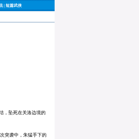
 |
短篇武侠
结，坠死在关洛边境的
那次突袭中，朱猛手下的