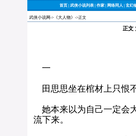
首页
|
武侠小说列表
|
作家
|
网络同人
|
玄幻
武侠小说网
->
《大人物》
->正文
正文
一
田思思坐在棺材上只恨不
她本来以为自己一定会大
流下来。