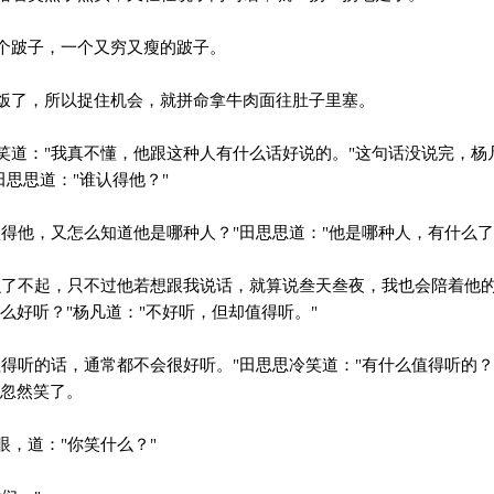
个跛子，一个又穷又瘦的跛子。
了，所以捉住机会，就拼命拿牛肉面往肚子里塞。
道："我真不懂，他跟这种人有什么话好说的。"这句话没说完，杨
田思思道："谁认得他？"
得他，又怎么知道他是哪种人？"田思思道："他是哪种人，有什么了
了不起，只不过他若想跟我说话，就算说叁天叁夜，我也会陪着他的
么好听？"杨凡道："不好听，但却值得听。"
得听的话，通常都不会很好听。"田思思冷笑道："有什么值得听的
歌忽然笑了。
，道："你笑什么？"