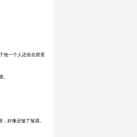
下他一个人还坐在那里
敬。
眼，好像还皱了皱眉。