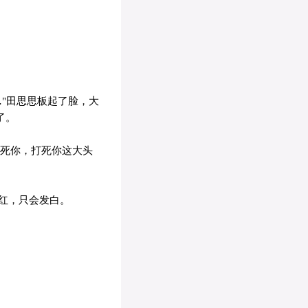
"田思思板起了脸，大
了。
打死你，打死你这大头
红，只会发白。