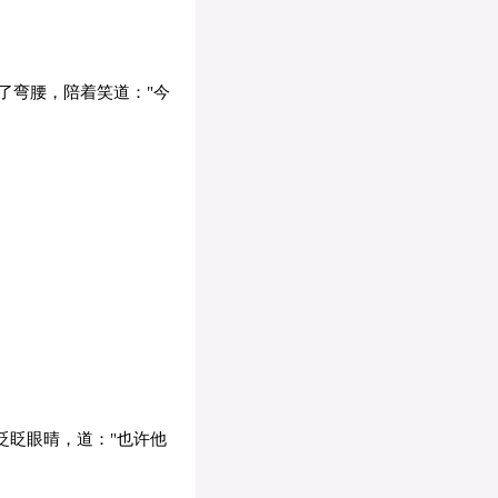
了弯腰，陪着笑道："今
眨眨眼晴，道："也许他