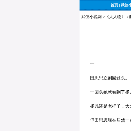
首页
|
武侠
武侠小说网
->
《大人物》
->
一
田思思立刻回过头。
一回头她就看到了杨
杨凡还是老样子，大大
但田思思现在居然一