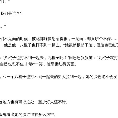
们。"
我们是谁？"
。"
们不见面的时候，彼此都好像想念得很，一见面，却又吵个不停……
我，他是他，八棍子也打不到一起去。"她虽然板起了脸，但脸色已红
"八棍子也打不到一起去，九棍子呢？"田思思狠狠道："九棍子就
自己也忍不住"扑哧"一笑，脸部更红得厉害。
和一个八棍子也打不到一起去的男人拉到一起，她的脸色绝不会发
地方也有可取之处，至少灯火还不错。
头鬼看出她的脸红得有多么厉害。