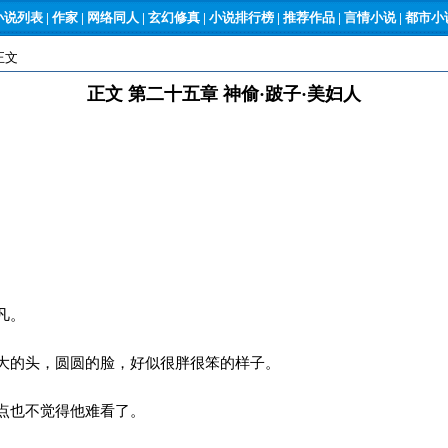
小说列表
|
作家
|
网络同人
|
玄幻修真
|
小说排行榜
|
推荐作品
|
言情小说
|
都市小说
正文
正文 第二十五章 神偷·跛子·美妇人
凡。
的头，圆圆的脸，好似很胖很笨的样子。
点也不觉得他难看了。