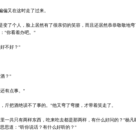
偏偏又在这时走了过来。
变了个人，脸上居然有了很亲切的笑容，而且还居然恭恭敬敬地弯
："你看着办吧。"
好不好？"
酒？"
还有点事。"
，斤把酒绝误不了事的。"他又弯了弯腰，才带着笑走了。
里一共只有两样东西，吃来吃去都是那两样，有什么好问的？"杨凡
思思道："听你说话？有什么好听的？"