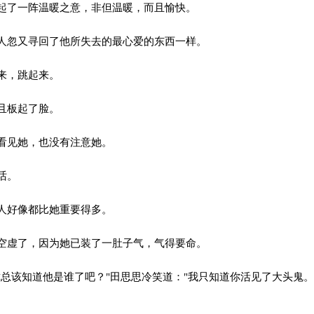
了一阵温暖之意，非但温暖，而且愉快。
忽又寻回了他所失去的最心爱的东西一样。
来，跳起来。
且板起了脸。
看见她，也没有注意她。
话。
人好像都比她重要得多。
虚了，因为她已装了一肚子气，气得要命。
总该知道他是谁了吧？"田思思冷笑道："我只知道你活见了大头鬼。