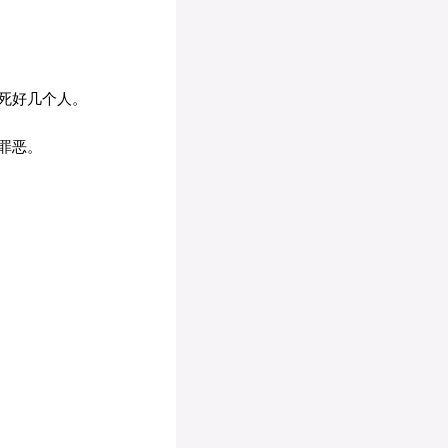
死好几个人。
罪恶。