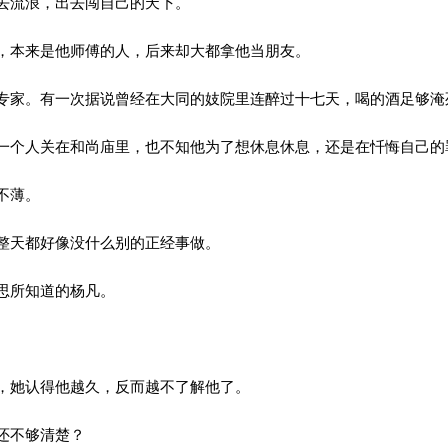
去流浪，出去闯自己的天下。
本来是他师傅的人，后来却大都拿他当朋友。
家。有一次据说曾经在大同的妓院里连醉过十七天，喝的酒足够淹
个人关在和尚庙里，也不知他为了想休息休息，还是在忏悔自己的
不薄。
整天都好像没什么别的正经事做。
思所知道的杨凡。
，她认得他越久，反而越不了解他了。
还不够清楚？