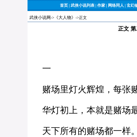
首页
|
武侠小说列表
|
作家
|
网络同人
|
玄幻
武侠小说网
->
《大人物》
->正文
正文 
一
赌场里灯火辉煌，每张赌
华灯初上，本就是赌场最
天下所有的赌场都一样