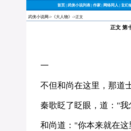
首页
|
武侠小说列表
|
作家
|
网络同人
|
玄幻
武侠小说网
->
《大人物》
->正文
正文 第
一
不但和尚在这里，那道士
秦歌眨了眨眼，道："我
和尚道："你本来就在这