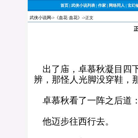
首页
|
武侠小说列表
|
作家
|
网络同人
|
玄幻
武侠小说网
->
《血花·血花》
->正文
出了庙，卓慕秋凝目四下
辨，那怪人光脚没穿鞋，
卓慕秋看了一阵之后道：
他迈步往西行去。