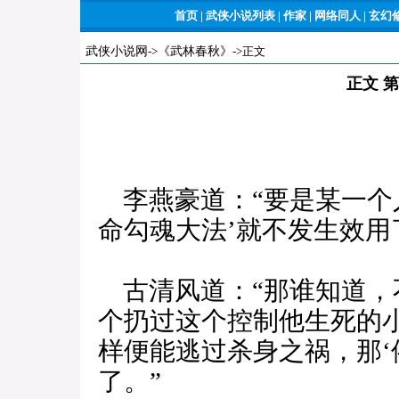
首页
|
武侠小说列表
|
作家
|
网络同人
|
玄幻
武侠小说网
->
《武林春秋》
->正文
正文 
李燕豪道：“要是某一个
命勾魂大法’就不发生效用
古清风道：“那谁知道，不
个扔过这个控制他生死的
样便能逃过杀身之祸，那‘
了。”