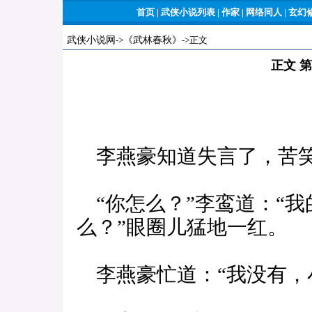
首页
|
武侠小说列表
|
作家
|
网络同人
|
玄幻
武侠小说网
->
《武林春秋》
->正文
正文 
李燕豪知道失言了，苦笑
“你怎么？”李鸾道：“
么？”眼圈儿猛地一红。
李燕豪忙道：“我没有，