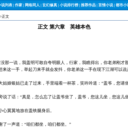
小说列表
|
作家
|
网络同人
|
玄幻修真
|
小说排行榜
|
推荐作品
|
言情小说
|
都市小说
->正文
正文 第六章 英雄本色
没那一说，我盖明可敢自夸明眼人，行家，我瞧得出，你老弟刚才
想来这一手，举起刀来手就会发抖，你老弟这一手在现下江湖可以说
姑娘银姑已走了过来，手里端着一杯茶，笑吟吟道：“盖爷，您请坐
说了话：“真是，怎么忘了让盖爷坐了，盖爷，您这儿坐，您这儿坐
小心翼翼地放在盖铁腿身后。
了一声道：“咱们都坐，咱们都坐。”