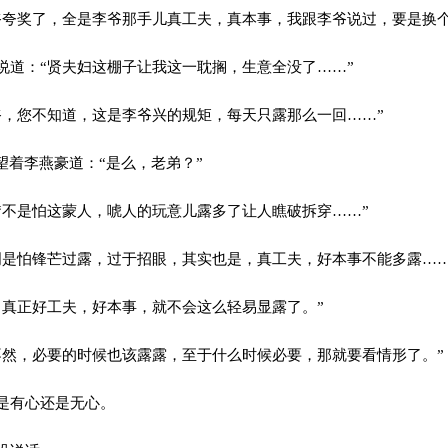
夸奖了，全是李爷那手儿真工夫，真本事，我跟李爷说过，要是换个
道：“贤夫妇这棚子让我这一耽搁，生意全没了……”
，您不知道，这是李爷兴的规矩，每天只露那么一回……”
望着李燕豪道：“是么，老弟？”
不是怕这蒙人，唬人的玩意儿露多了让人瞧破拆穿……”
是怕锋芒过露，过于招眼，其实也是，真工夫，好本事不能多露……
真正好工夫，好本事，就不会这么轻易显露了。”
然，必要的时候也该露露，至于什么时候必要，那就要看情形了。”
是有心还是无心。