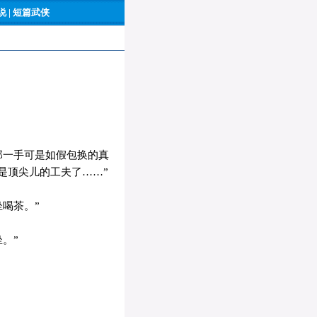
 |
短篇武侠
那一手可是如假包换的真
是顶尖儿的工夫了……”
喝茶。”
。”