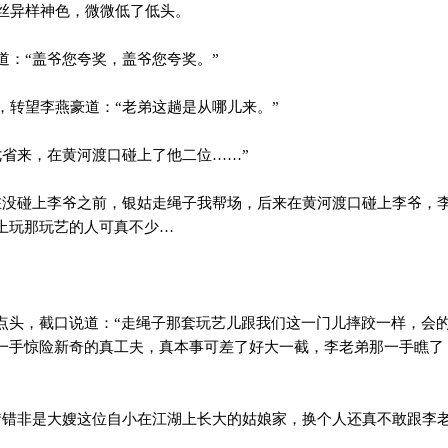
丝异样神色，微微低了低头。
：“盖爷您夸奖，盖爷您夸奖。”
转望李燕豪道：“老弟这趟是从哪儿来。”
省来，在黄河渡口碰上了他二位……”
没碰上李爷之前，银姑走绳子我帮场，后来在黄河渡口碰上李爷，
上玩那玩艺的人可真不少…
点头，截口说道：“走绳子那套玩艺儿跟我们这一门儿摔跤一样，会
一手惊险新奇的真工夫，真本事可差了好大一截，李老弟那一手瞧了
错非是大嫂这位自小在江湖上长大的姑娘家，换个人还真不敢跟李老