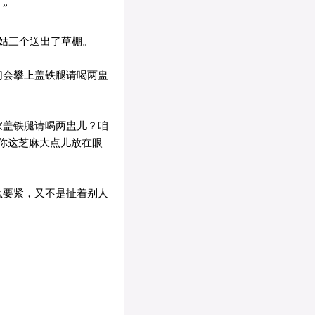
”
姑三个送出了草棚。
们会攀上盖铁腿请喝两盅
家盖铁腿请喝两盅儿？咱
你这芝麻大点儿放在眼
么要紧，又不是扯着别人