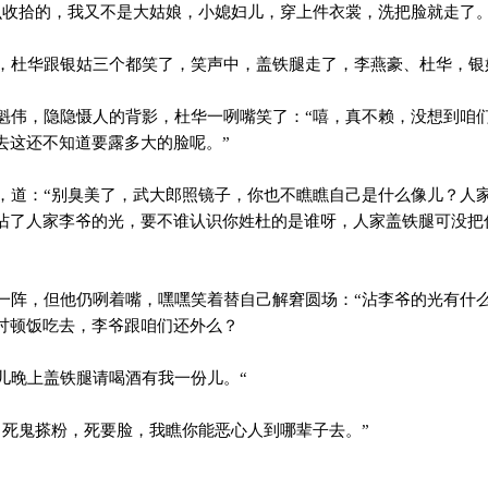
收拾的，我又不是大姑娘，小媳妇儿，穿上件衣裳，洗把脸就走了。
杜华跟银姑三个都笑了，笑声中，盖铁腿走了，李燕豪、杜华，银
伟，隐隐慑人的背影，杜华一咧嘴笑了：“嘻，真不赖，没想到咱
去这还不知道要露多大的脸呢。”
道：“别臭美了，武大郎照镜子，你也不瞧瞧自己是什么像儿？人
沾了人家李爷的光，要不谁认识你姓杜的是谁呀，人家盖铁腿可没把
阵，但他仍咧着嘴，嘿嘿笑着替自己解窘圆场：“沾李爷的光有什
讨顿饭吃去，李爷跟咱们还外么？
晚上盖铁腿请喝酒有我一份儿。“
死鬼搽粉，死要脸，我瞧你能恶心人到哪辈子去。”
。