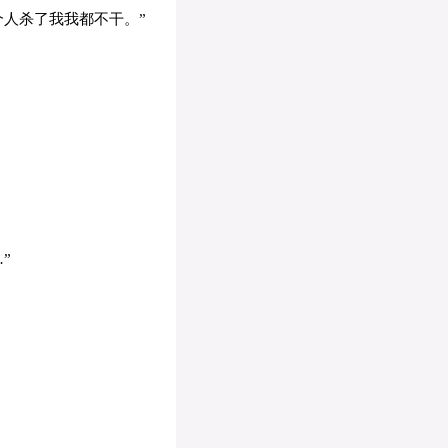
人杀了我我都不干。”
”