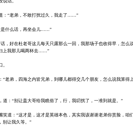
没说话。
：“老弟，不敢打扰过久，我走了……”
是什么话，再坐会儿……”
话，好在杜老哥这儿每天只露那么一回，我那场子也收得早，怎么
妇上我那儿喝两杯去……”
口。
“老弟，四海之内皆兄弟，到哪儿都得交几个朋友，怎么说我算得
”
道：“别让盖大哥给我瞧俗了，行，我叨扰了，一准到就是。”
笑道：“这才是，这才是英雄本色，其实我该谢谢老弟你赏脸，咱
，别让我久等。”