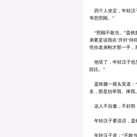
四个人坐定，年轻汉子
爷您照顾。”
“照顾不敢当。”盖铁
弟要是说我在’开封‘
凭你老弟刚才那一手，
他笑了，年轻汉子也笑
跤比。”
盖铁腿一摇头笑道：“
名，那是抬举我、捧我
这人不自傲，不好胜
年轻汉子要说话，盖铁
年轻汉子道：“不敢当