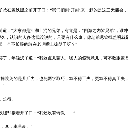
抢在盖铁腿之前开了口：“我们初到‘开封’来，赶的是这三天庙会
腿道：“大家都是江湖上混的兄弟，有道是：”四海之内皆兄弟‘，谁
待得久，认识的人多这我没说的，只要有什么事，你老弟尽管找盖明就
那一个不长眼的敢在老虎嘴上拔胡子呀？“
了，年轻汉子道：“我这点儿蒙人、唬人的假玩意儿，可不敢跟盖
摔跤凭的是几斤力，也凭两字取巧，算不得工夫，更算不得真工夫
。”
，难得。
腿却接着开了口：“我还没有请教……”
，李，李燕豪。”