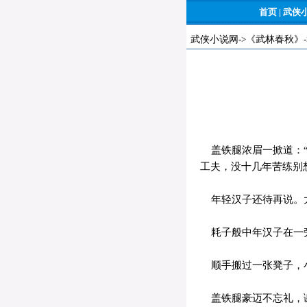
首页
|
武侠
武侠小说网
->
《武林春秋》
盖铁腿浓眉一掀道：“
工夫，没十几年苦练别
年轻汉子还待再说。大
耗子般中年汉子在一旁
顺手搬过一张凳子，
盖铁腿豪迈不忘礼，谢