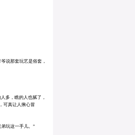
李爷说那套玩艺是俗套，
的人多，瞧的人也腻了，
，可真让人揪心冒
弟玩这一手儿。”