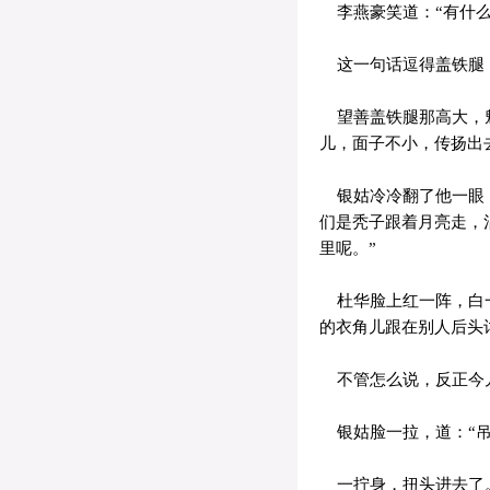
李燕豪笑道：“有什么
这一句话逗得盖铁腿，
望善盖铁腿那高大，魁
儿，面子不小，传扬出
银姑冷冷翻了他一眼，
们是秃子跟着月亮走，
里呢。”
杜华脸上红一阵，白一
的衣角儿跟在别人后头
不管怎么说，反正今儿
银姑脸一拉，道：“吊
一拧身，扭头进去了