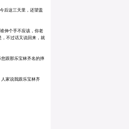
，今后这三天里，还望盖
冲谁伸个手不应该，你老
是，不过话又说回来，就
爷您跟那乐宝林齐名的摔
，人家说我跟乐宝林齐