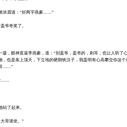
浓眉道：“好两字燕豪……”
盖爷夸奖了。
一凝，眼神直逼李燕豪，道：“别盖爷，盖爷的，刺耳，也让人听了
物，也是条上顶天，下立地的硬朗铁汉子，我盖明有心高攀交你这个
哥……”
爱……
地站了起来。
大哥请坐。”