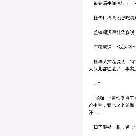
银姑眉宇间掠过了一
杜华则得意地嘿嘿笑道
盖铁腿没跟杜华多说，
李燕豪道：“我从南七
杜华又插嘴说道：“在
大伙儿都瞧腻了，事实
…“
“的确，”盖铁腿点了
论生意，要比李老弟那
汗……”
扫了银姑一眼，道：“