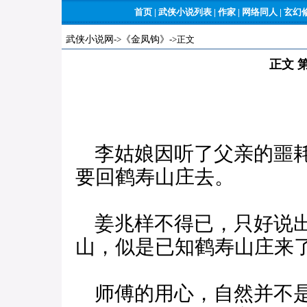
首页
|
武侠小说列表
|
作家
|
网络同人
|
玄幻
武侠小说网
->
《金凤钩》
->正文
正文 
李姑娘因听了父亲的噩耗
要回鹤寿山庄去。
姜兆样不得已，只好说出
山，似是已知鹤寿山庄来
师傅的用心，自然并不是