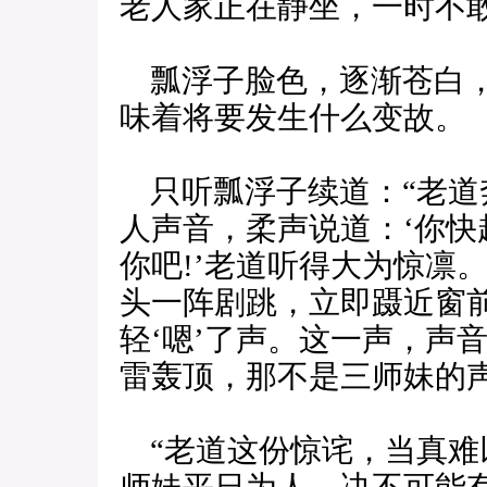
老人家正在静坐，一时不
瓢浮子脸色，逐渐苍白，
味着将要发生什么变故。
只听瓢浮子续道：“老道
人声音，柔声说道：‘你快
你吧!’老道听得大为惊凛
头一阵剧跳，立即蹑近窗
轻‘嗯’了声。这一声，声
雷轰顶，那不是三师妹的声
“老道这份惊诧，当真难