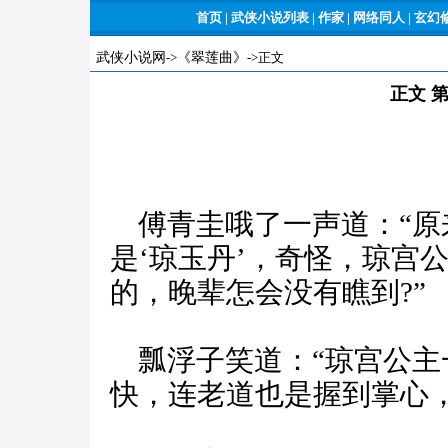
首页
|
武侠小说列表
|
作家
|
网络同人
|
玄幻
武侠小说网
->
《翠莲曲》
->正文
正文 
傅青圭哦了一声道：“原
是‘琼玉丹’，奇怪，琼宫
的，晚辈怎会没有瞧到?”
瓢浮子笑道：“琼宫公主
快，连老道也是握到掌心，