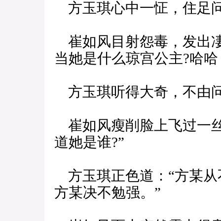
方玉琪心中一怔，住足问道
崔如风目射怨毒，发出凄
当她是什么琼宫公主?哈哈，
方玉琪听得大奇，不由问
崔如风瘦削脸上飞过一丝
道她是谁?”
方玉琪正色道：“方某从
方某决不勉强。”