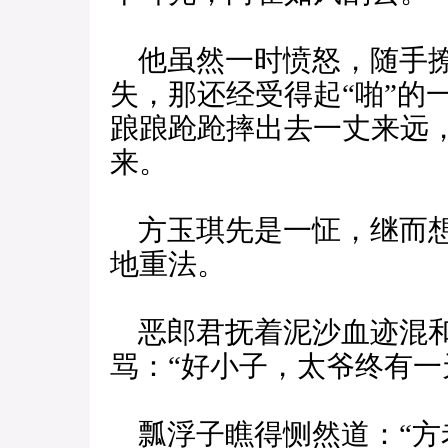
他虽然一时愤怒，随手撩
失，那还经受得起“啪”的
踉踉跄跄摔出去一丈来远，
来。
方玉琪先是一怔，继而想
地重法。
恶郎君抚着泥沙血迹混和
骂：“好小子，太爷终有一
瓢浮子瞧得恻然道：“方老