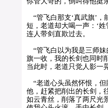
你管大哥的，倒叫得他挺亲
“管飞白那支‘真武旗’，
短，老道却大喝一声：‘姓
连人带剑直欺过去。
“管飞白以为我是三师妹
旗一收，我的长剑也同时
当此时，老道只觉人影一
“老道心头虽然怀恨，但
他，赶紧把削出的长剑，
如云青丝，削落了两尺光
使我心头火滚，手中长剑