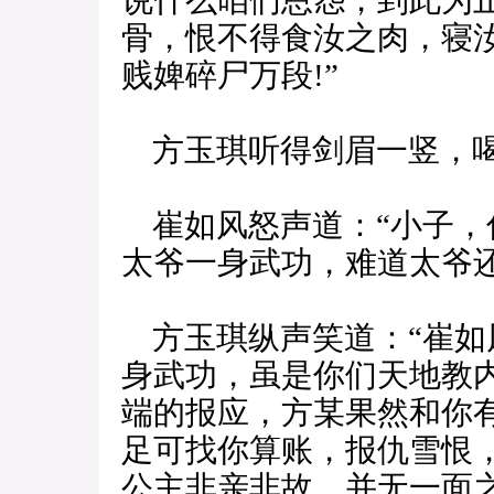
说什么咱们恩怨，到此为
骨，恨不得食汝之肉，寝
贱婢碎尸万段!”
方玉琪听得剑眉一竖，喝道
崔如风怒声道：“小子，你
太爷一身武功，难道太爷还
方玉琪纵声笑道：“崔如
身武功，虽是你们天地教
端的报应，方某果然和你
足可找你算账，报仇雪恨
公主非亲非故，并无一面