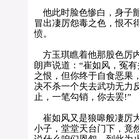
他此时脸色惨白，身子颤
冒出凄厉怨毒之色，恨不
愤。
方玉琪瞧着他那股色厉内
朗声说道：“崔如风，冤
之恨，但你终于自食恶果
决不杀一个失去武功无力
止，一笔勾销，你去罢!”
崔如风又是狼嗥般凄厉大
小子，堂堂天台门下，竟