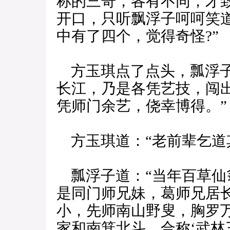
称的三奇，各有不同，才
开口，只听飘浮子呵呵笑
中有了四个，觉得奇怪?”
方玉琪点了点头，瓢浮子
长江，乃是各凭艺技，闯
凭师门余艺，侥幸博得。”
方玉琪道：“老前辈乞道
瓢浮子道：“当年百草仙
是同门师兄妹，葛师兄居
小，先师南山野叟，胸罗
家和南箕北斗，合称‘武林三