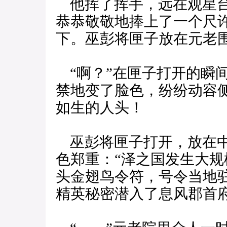
他挥了挥手，远在观星台
恭恭敬敬地捧上了一个尺
下。巫彭将匣子放在元老
“啊？”在匣子打开的瞬
禁地变了脸色，纷纷动容
如生的人头！
巫彭将匣子打开，放在中
色郑重：“泽之国发生大
头金翅鸟令符，号令当地
精英秘密潜入了息风郡首