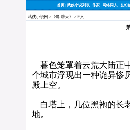
首页
|
武侠小说列表
|
作家
|
网络同人
|
玄幻
武侠小说网
->
《镜·辟天》
->正文
暮色笼罩着云荒大陆正中
个城市浮现出一种诡异惨
殿上空。
白塔上，几位黑袍的长老
地。