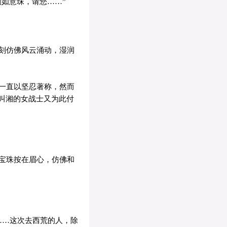
如意珠，请您……”
刻仿佛风云涌动，湿润
一直以坚忍著称，然而
叫湘的女战士又为此付
宝珠按在眉心，仿佛和
……这次去西荒的人，除