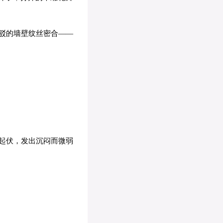
驳的墙壁纹丝密合——
起伏，发出沉闷而微弱