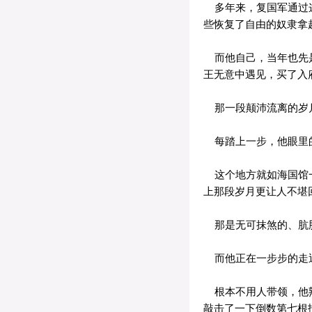
多年来，复国军通过这
些恢复了自由的奴隶拿
而他自己，当年也先是
王无意中遇见，买了入
那一段颠沛流离的岁月
每踏上一步，他眼里
这个地方就如海国馆一
上那段岁月更让人不堪
那是无可抹煞的、肮
而他正在一步步的走
根本不用人带领，他熟
敲击了一下倒数第七根