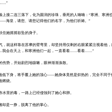
……”
上接二连三落下，化为圆润的珍珠，垂死的人喃喃：“寒洲、寒洲
——海皇，请您、请您记得他们的名字，为他们祈祷。”
扶住她摇摇欲坠的身子。
，就这样靠在苏摩的臂弯里，却坚持用仅剩的右眼紧紧注视着他，
…我会在天上，和寒洲他们一起，一直看着……看着……”
伤势，开始剧烈地咳嗽，眼神渐渐涣散。
地低下身，将手覆上她的顶心——她身体竟然是炽热的，完全不同于
地燃烧。
水里的毒，一路上已经侵蚀到了她心和肺。
湘却是一挣，脱离了他的掌心。