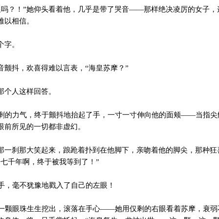
吗？！”她仰头看着他，几乎是带了哭音——那样绝决凌厉的女子，
难以相信。
个字。
音颤抖，欢喜得难以言表，“海皇苏摩？”
那个人这样回答。
的力气，终于颤抖地抬起了手，一寸一寸伸向他的面颊——当指尖
眼前所见的一切都非虚幻。
那一刹那大笑起来，踉跄着扑到在他脚下，亲吻着他的脚尖，那种狂
…七千年啊，终于被我等到了！”
手，毫不犹豫地戳入了自己的左眼！
颗眼珠生生挖出，滚落在手心——她用仅剩的右眼看着苏摩，衰弱