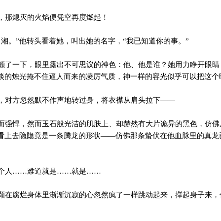
，那熄灭的火焰便凭空再度燃起！
湘。”他转头看着她，叫出她的名字，“我已知道你的事。”
了一下，眼里露出不可思议的神色：他、他是谁？她用力睁开眼睛
淡的烛光掩不住逼人而来的凌厉气质，神一样的容光似乎可以把这个
对方忽然默不作声地转过身，将衣襟从肩头拉下——
强悍，然而玉石般光洁的肌肤上、却赫然有大片诡异的黑色，仿佛
看上去隐隐竟是一条腾龙的形状——仿佛那条蛰伏在他血脉里的真龙
个人……难道就是……就是……
在腐烂身体里渐渐沉寂的心忽然疯了一样跳动起来，撑起身子来，