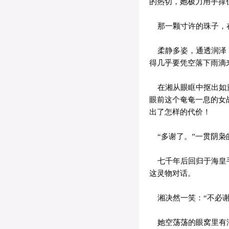
的热切，她极力用手撑
那一颗寸许的珠子，在
柔静多姿，通透润泽，
得几乎要凭空落下雨滴
在湘从眼眶中抠出如意
眼前这个奄奄一息的女
出了怎样的代价！
“多谢了。”一贯阴枭
七千年后回归于海皇手
这灵物对话。
湘决然一笑：“不必谢
她空荡荡的眼窝里有泪