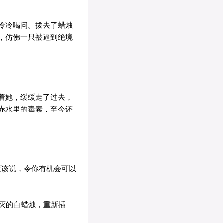
冷冷喝问。拔去了蜡烛
，仿佛一只被逼到绝境
着她，缓缓走了过去，
赤水里的毒素，至今还
应该说，令你有机会可以
灭的白蜡烛，重新插