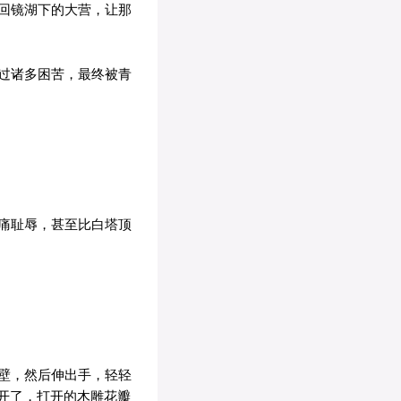
回镜湖下的大营，让那
过诸多困苦，最终被青
痛耻辱，甚至比白塔顶
壁，然后伸出手，轻轻
开了，打开的木雕花瓣