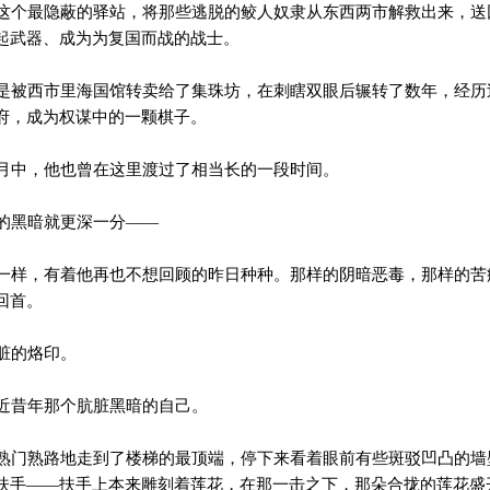
个最隐蔽的驿站，将那些逃脱的鲛人奴隶从东西两市解救出来，送
起武器、成为为复国而战的战士。
被西市里海国馆转卖给了集珠坊，在刺瞎双眼后辗转了数年，经历
府，成为权谋中的一颗棋子。
中，他也曾在这里渡过了相当长的一段时间。
的黑暗就更深一分——
样，有着他再也不想回顾的昨日种种。那样的阴暗恶毒，那样的苦
回首。
脏的烙印。
近昔年那个肮脏黑暗的自己。
门熟路地走到了楼梯的最顶端，停下来看着眼前有些斑驳凹凸的墙
扶手——扶手上本来雕刻着莲花，在那一击之下，那朵合拢的莲花盛