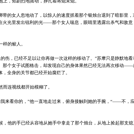
上，焰剧烈地摇动，挣扎着将熄未熄。
绑带的女人忽地动了，以惊人的速度抓着那个银烛台退到了暗影里，
在火光里发出锐利的光——那个女人喘息，眼睛里透露出杀气和敌意
一样的鲛人。
的伤，已经不足以让你再做一次这样的移动了。”苏摩只是静默地看
。那个女子试图格击，却发现自己的身体果然已经无法再次移动——
体，全身的关节都已经开始腐烂了。
然而连视线都开始模糊了。
我来看你的，”他一直地走过来，俯身接触到她的手腕，“——不，
，他的手已经从容地从她手中拿走了那个烛台，从地上捡起那支熄